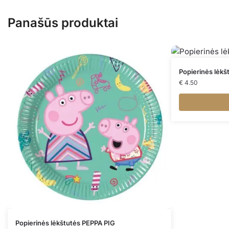
Panašūs produktai
Popierinės lėk
€
4.50
Popierinės lėkštutės PEPPA PIG