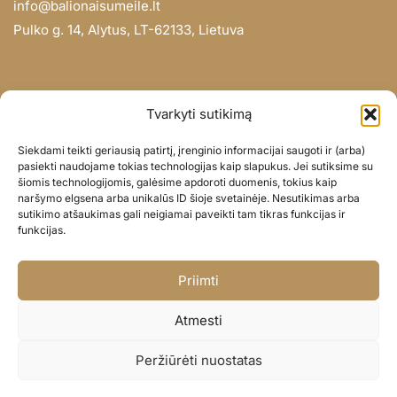
info@balionaisumeile.lt
Pulko g. 14, Alytus, LT-62133, Lietuva
INFORMACIJA
Tvarkyti sutikimą
Apie mus
Siekdami teikti geriausią patirtį, įrenginio informacijai saugoti ir (arba)
Didmena
pasiekti naudojame tokias technologijas kaip slapukus. Jei sutiksime su
šiomis technologijomis, galėsime apdoroti duomenis, tokius kaip
Darbų portfolio
naršymo elgsena arba unikalūs ID šioje svetainėje. Nesutikimas arba
Privatumo politika
sutikimo atšaukimas gali neigiamai paveikti tam tikras funkcijas ir
funkcijas.
Parduotuvės politika
SOC. TINKLAI
Priimti
Facebook
Atmesti
Instagram
Peržiūrėti nuostatas
© BALIONAISUMEILE 2024