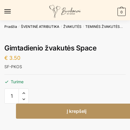
Skip
Skip
to
to
0
navigation
content
Pradžia
ŠVENTINĖ ATRIBUTIKA
ŽVAKUTĖS
TEMINĖS ŽVAKUTĖS
Gim
/
/
/
Gimtadienio žvakutės Space
€
3.50
SF-PKOS
Turime
produkto
kiekis:
Gimtadienio
Į krepšelį
žvakutės
Space