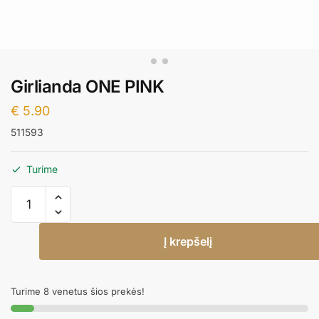
Girlianda ONE PINK
€
5.90
511593
Turime
produkto
kiekis:
Girlianda
Į krepšelį
ONE
PINK
Turime 8 venetus šios prekės!