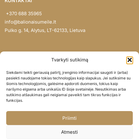
KONTAKTAI
+370 688 35965
info@balionaisumeile.lt
Pulko g. 14, Alytus, LT-62133, Lietuva
INFORMACIJA
Tvarkyti sutikimą
Apie mus
Siekdami teikti geriausią patirtį, įrenginio informacijai saugoti ir (arba)
Didmena
pasiekti naudojame tokias technologijas kaip slapukus. Jei sutiksime su
šiomis technologijomis, galėsime apdoroti duomenis, tokius kaip
Darbų portfolio
naršymo elgsena arba unikalūs ID šioje svetainėje. Nesutikimas arba
Privatumo politika
sutikimo atšaukimas gali neigiamai paveikti tam tikras funkcijas ir
funkcijas.
Parduotuvės politika
SOC. TINKLAI
Priimti
Facebook
Atmesti
Instagram