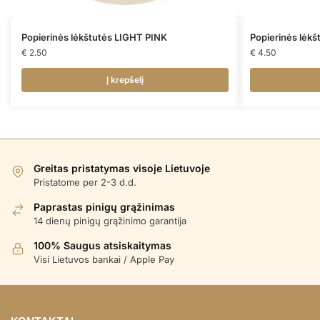
Popierinės lėkštutės LIGHT PINK
Popierinės lėk
€
2.50
€
4.50
Į krepšelį
Greitas pristatymas visoje Lietuvoje
Pristatome per 2-3 d.d.
Paprastas pinigų grąžinimas
14 dienų pinigų grąžinimo garantija
100% Saugus atsiskaitymas
Visi Lietuvos bankai / Apple Pay