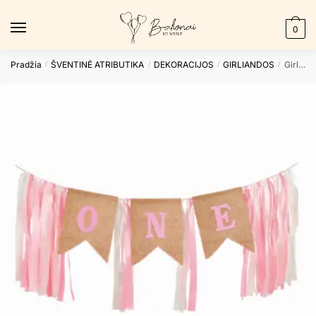
Skip
Skip
to
to
0
navigation
content
Pradžia
ŠVENTINĖ ATRIBUTIKA
DEKORACIJOS
GIRLIANDOS
Girlianda ONE PINK
/
/
/
/