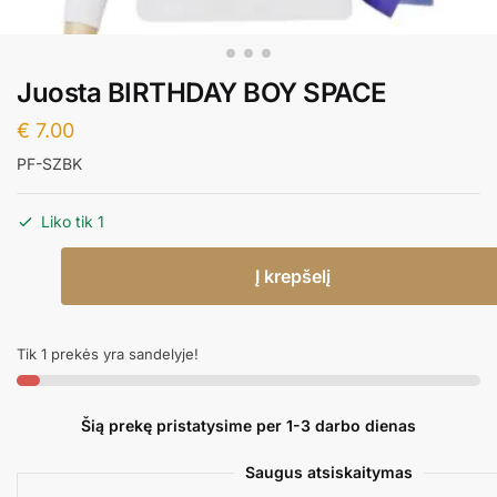
Juosta BIRTHDAY BOY SPACE
€
7.00
PF-SZBK
Liko tik 1
produkto
Į krepšelį
kiekis:
Juosta
BIRTHDAY
Tik 1 prekės yra sandelyje!
BOY
SPACE
Šią prekę pristatysime per 1-3 darbo dienas
Saugus atsiskaitymas