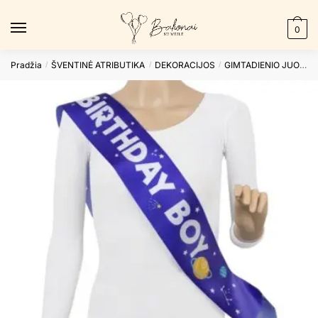
Skip
Skip
to
to
0
navigation
content
Pradžia
ŠVENTINĖ ATRIBUTIKA
DEKORACIJOS
GIMTADIENIO JUOSTOS
/
/
/