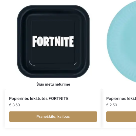
Šiuo metu neturime
Popierinės lėkštutės FORTNITE
Popierinės lėk
€
3.50
€
2.50
Praneškite, kai bus