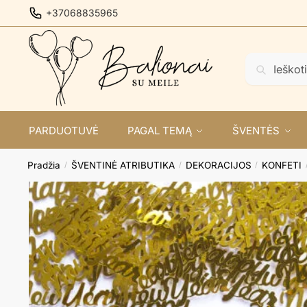
Skip
Skip
+37068835965
to
to
navigation
content
Ieškoti:
Ieškoti
PARDUOTUVĖ
PAGAL TEMĄ
ŠVENTĖS
Pradžia
ŠVENTINĖ ATRIBUTIKA
DEKORACIJOS
KONFETI
/
/
/