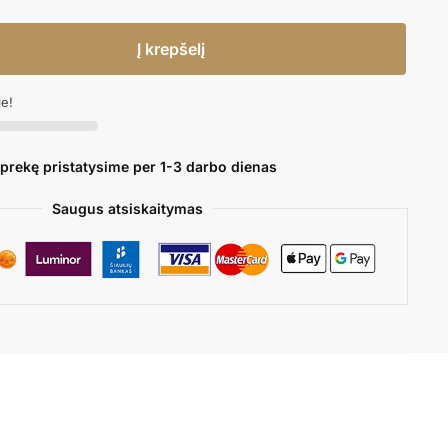
Į krepšelį
je!
 prekę pristatysime per 1-3 darbo dienas
Saugus atsiskaitymas