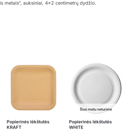
ais metais“, auksiniai, 4×2 centimetrų dydžio.
Šiuo metu neturime
Popierinės lėkštutės
Popierinės lėkštutės
KRAFT
WHITE