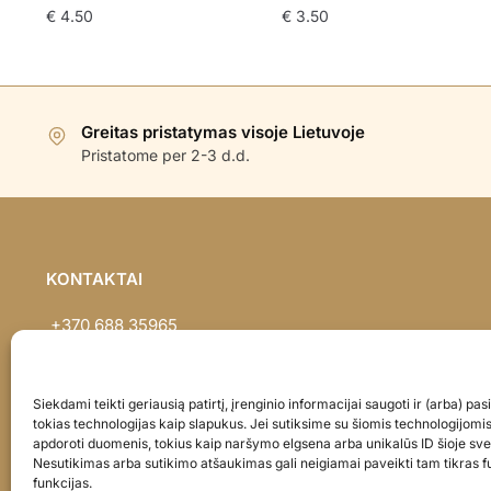
€
4.50
€
3.50
Greitas pristatymas visoje Lietuvoje
Pristatome per 2-3 d.d.
KONTAKTAI
+370 688 35965
info@balionaisumeile.lt
Pulko g. 14, Alytus, LT-62133, Lietuva
Siekdami teikti geriausią patirtį, įrenginio informacijai saugoti ir (arba) p
tokias technologijas kaip slapukus. Jei sutiksime su šiomis technologijomi
apdoroti duomenis, tokius kaip naršymo elgsena arba unikalūs ID šioje sve
Nesutikimas arba sutikimo atšaukimas gali neigiamai paveikti tam tikras fu
funkcijas.