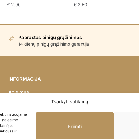
€
2.90
€
2.50
Paprastas pinigų grąžinimas
14 dienų pinigų grąžinimo garantija
INFORMACIJA
Apie mus
Didmena
Tvarkyti sutikimą
Darbų portfolio
asiekti naudojame
Privatumo politika
s, galėsime
Parduotuvės politika
tainėje.
Priimti
nkcijas ir