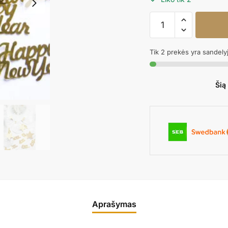
produkto
kiekis:
Konfeti
Tik 2 prekės yra sandely
HAPPY
NEW
YEAR
Šią
GOLD
Aprašymas