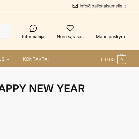
info@balionaisumeile.lt
Informacija
Norų sąrašas
Mano paskyra
US
KONTAKTAI
€
0.00
0
 HAPPY NEW YEAR