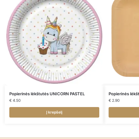
Popierinės lėkštutės UNICORN PASTEL
Popierinės lėk
€
4.50
€
2.90
Į krepšelį