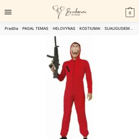
Skip
Skip
to
to
0
navigation
content
Pradžia
PAGAL TEMAS
HELOVYNAS
KOSTIUMAI
SUAUGUSIEMS
K
/
/
/
/