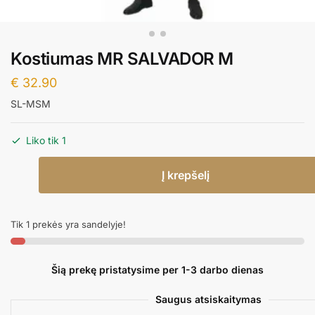
Kostiumas MR SALVADOR M
€
32.90
SL-MSM
Liko tik 1
produkto
Į krepšelį
kiekis:
Kostiumas
MR
Tik 1 prekės yra sandelyje!
SALVADOR
M
Šią prekę pristatysime per 1-3 darbo dienas
Saugus atsiskaitymas