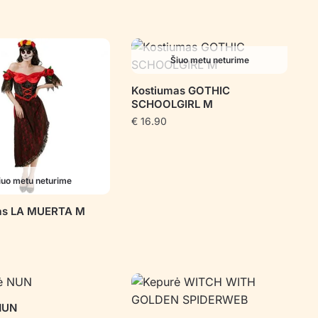
Šiuo metu neturime
Kostiumas GOTHIC
SCHOOLGIRL M
€
16.90
iuo metu neturime
as LA MUERTA M
NUN