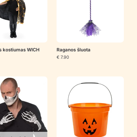
s kostiumas WICH
Raganos šluota
€
7.90