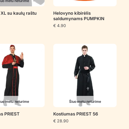
iuo metu neturime
 XL su kaulų raštu
Helovyno kibirėlis
saldumynams PUMPKIN
€
4.90
iuo metu neturime
Šiuo metu neturime
as PRIEST
Kostiumas PRIEST 56
€
28.90