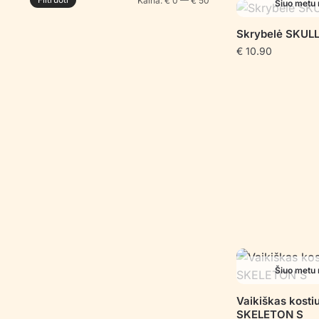
Kaina:
€ 0
—
€ 50
Šiuo metu 
kaina
kaina
Skrybelė SKUL
€
10.90
Šiuo metu 
Vaikiškas kost
SKELETON S