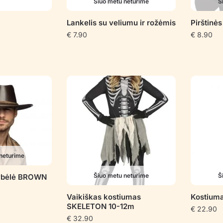
Šiuo metu neturime
Š
Lankelis su veliumu ir rožėmis
Pirštinės
€
7.90
€
8.90
neturime
Šiuo metu neturime
Š
rybėlė BROWN
Vaikiškas kostiumas
Kostium
SKELETON 10-12m
€
22.90
€
32.90