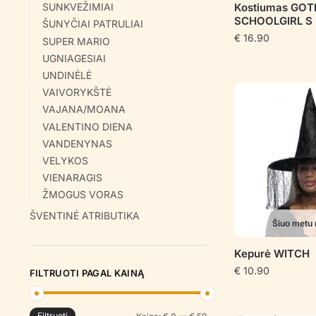
Kostiumas GOT
SUNKVEŽIMIAI
SCHOOLGIRL S
ŠUNYČIAI PATRULIAI
€
16.90
SUPER MARIO
UGNIAGESIAI
UNDINĖLĖ
VAIVORYKŠTĖ
VAJANA/MOANA
VALENTINO DIENA
VANDENYNAS
VELYKOS
VIENARAGIS
ŽMOGUS VORAS
ŠVENTINĖ ATRIBUTIKA
Šiuo metu 
Kepurė WITCH
€
10.90
FILTRUOTI PAGAL KAINĄ
Filtruoti
Min
Maks