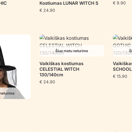
HIC
Kostiumas LUNAR WITCH S
€
9.90
€
24.90
Šiuo metu neturime
Š
Vaikiškas kostiumas
Vaikišk
CELESTIAL WITCH
SCHOOLG
130/140cm
€
15.90
€
24.90
neturime