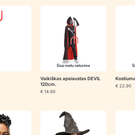
pagal
populiarumą
Šiuo metu neturime
Š
Vaikiškas apsiaustas DEVIL
Kostium
120cm.
€
22.90
€
14.90