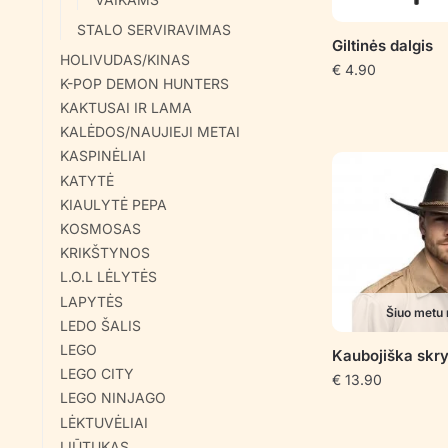
STALO SERVIRAVIMAS
Giltinės dalgis
HOLIVUDAS/KINAS
€
4.90
K-POP DEMON HUNTERS
KAKTUSAI IR LAMA
KALĖDOS/NAUJIEJI METAI
KASPINĖLIAI
KATYTĖ
KIAULYTĖ PEPA
KOSMOSAS
KRIKŠTYNOS
L.O.L LĖLYTĖS
LAPYTĖS
Šiuo metu 
LEDO ŠALIS
LEGO
Kaubojiška sk
LEGO CITY
€
13.90
LEGO NINJAGO
LĖKTUVĖLIAI
LIŪTUKAS