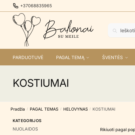
Skip
Skip
+37068835965
to
to
navigation
content
Ieškoti:
Ieškoti
PARDUOTUVĖ
PAGAL TEMĄ
ŠVENTĖS
KOSTIUMAI
Pradžia
PAGAL TEMAS
HELOVYNAS
KOSTIUMAI
/
/
/
KATEGORIJOS
NUOLAIDOS