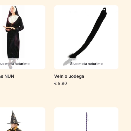
iuo metu neturime
Šiuo metu neturime
as NUN
Velnio uodega
€
9.90