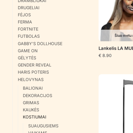
DRAMBLIUKAI
DRUGELIAI
FĖJOS
FERMA
FORTNITE
Šiuo metu 
FUTBOLAS
GABBY'S DOLLHOUSE
Lankelis LA M
GAME ON
€
8.90
GĖLYTĖS
GENDER REVEAL
HARIS POTERIS
HELOVYNAS
BALIONAI
DEKORACIJOS
GRIMAS
KAUKĖS
KOSTIUMAI
SUAUGUSIEMS
VAIKAMS