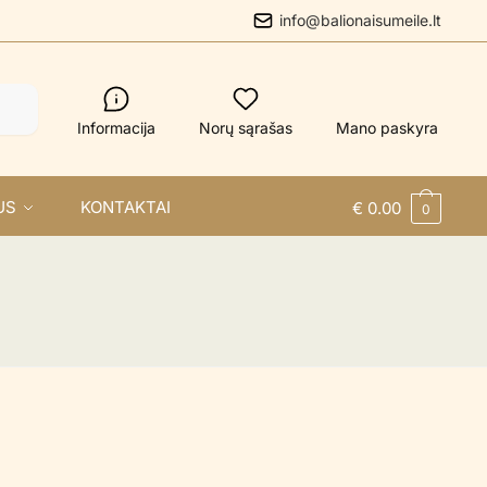
info@balionaisumeile.lt
Informacija
Norų sąrašas
Mano paskyra
US
KONTAKTAI
€
0.00
0