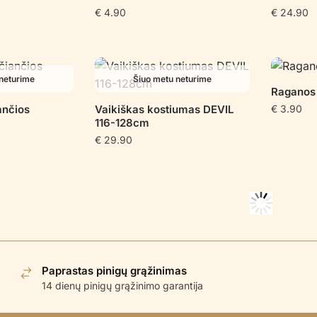
€
4.90
€
24.90
neturime
Šiuo metu neturime
Raganos
ančios
Vaikiškas kostiumas DEVIL
€
3.90
116-128cm
€
29.90
Paprastas pinigų grąžinimas
14 dienų pinigų grąžinimo garantija