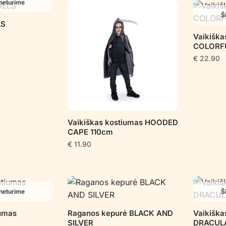
neturime
Š
LS
Vaikiška
COLORF
€
22.90
Vaikiškas kostiumas HOODED
CAPE 110cm
€
11.90
neturime
Š
iumas
Raganos kepurė BLACK AND
Vaikiška
SILVER
DRACULA