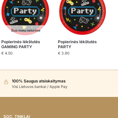
Šiuo metu neturime
Popierinės lėkštutės
Popierinės lėkštutės
GAMING PARTY
PARTY
€
4.50
€
3.90
100% Saugus atsiskaitymas
Visi Lietuvos bankai / Apple Pay
SOC. TINKLAI