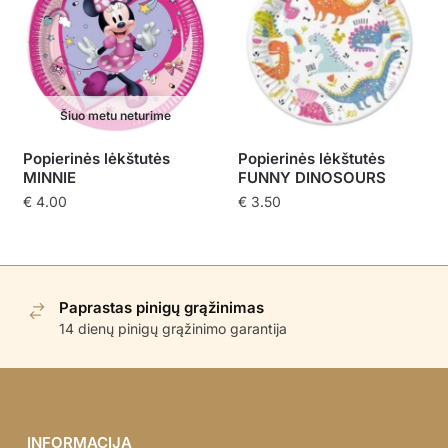
Šiuo metu neturime
Popierinės lėkštutės
Popierinės lėkštutės
MINNIE
FUNNY DINOSOURS
€
4.00
€
3.50
Paprastas pinigų grąžinimas
14 dienų pinigų grąžinimo garantija
INFORMACIJA