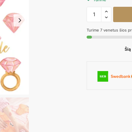
produkto
kiekis:
Laikinos
Turime 7 venetus šios p
tatuiruotės
BRIDE
TO
Šią
BE