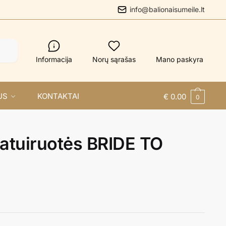
info@balionaisumeile.lt
Informacija
Norų sąrašas
Mano paskyra
US
KONTAKTAI
€
0.00
0
tatuiruotės BRIDE TO