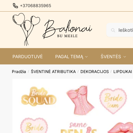
Skip
Skip
+37068835965
to
to
navigation
content
Ieškoti:
Ieškoti
PARDUOTUVĖ
PAGAL TEMĄ
ŠVENTĖS
Pradžia
ŠVENTINĖ ATRIBUTIKA
DEKORACIJOS
LIPDUKAI
/
/
/