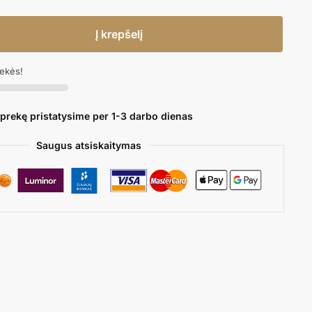
Į krepšelį
rekės!
 prekę pristatysime per 1-3 darbo dienas
Saugus atsiskaitymas