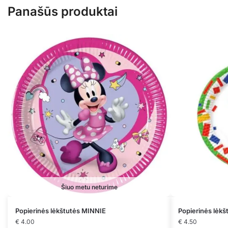
Panašūs produktai
Šiuo metu neturime
Popierinės lėkštutės MINNIE
Popierinės lėk
€
4.00
€
4.50