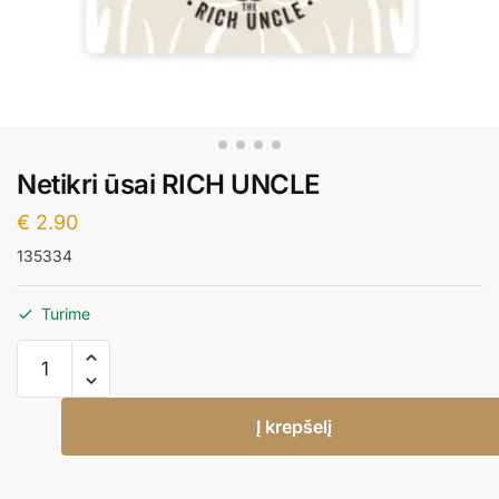
Netikri ūsai RICH UNCLE
€
2.90
135334
Turime
produkto
kiekis:
Netikri
Į krepšelį
ūsai
RICH
UNCLE