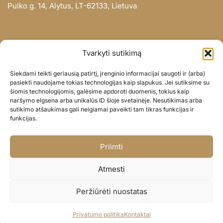
Pulko g. 14, Alytus, LT-62133, Lietuva
INFORMACIJA
Tvarkyti sutikimą
Apie mus
Siekdami teikti geriausią patirtį, įrenginio informacijai saugoti ir (arba)
Didmena
pasiekti naudojame tokias technologijas kaip slapukus. Jei sutiksime su
šiomis technologijomis, galėsime apdoroti duomenis, tokius kaip
Darbų portfolio
naršymo elgsena arba unikalūs ID šioje svetainėje. Nesutikimas arba
Privatumo politika
sutikimo atšaukimas gali neigiamai paveikti tam tikras funkcijas ir
funkcijas.
Parduotuvės politika
SOC. TINKLAI
Priimti
Facebook
Atmesti
Instagram
Peržiūrėti nuostatas
© BALIONAISUMEILE 2024
Privatumo politika
Kontaktai