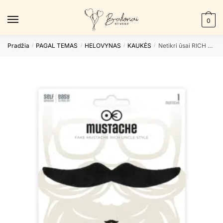
Skip
Skip
to
to
0
navigation
content
Pradžia
PAGAL TEMAS
HELOVYNAS
KAUKĖS
Netikri ūsai RICH UNCLE
/
/
/
/