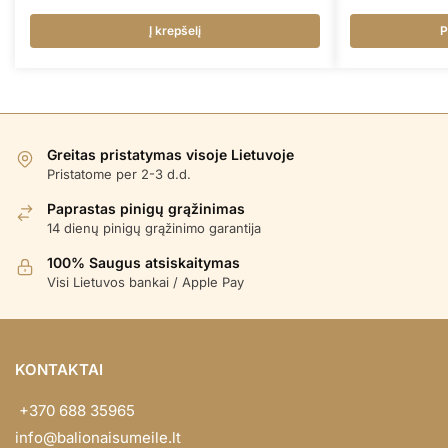
Į krepšelį
P
Greitas pristatymas visoje Lietuvoje
Pristatome per 2-3 d.d.
Paprastas pinigų grąžinimas
14 dienų pinigų grąžinimo garantija
100% Saugus atsiskaitymas
Visi Lietuvos bankai / Apple Pay
KONTAKTAI
+370 688 35965
info@balionaisumeile.lt