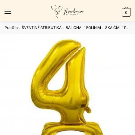
Skip
Skip
to
to
0
navigation
content
Pradžia
ŠVENTINĖ ATRIBUTIKA
BALIONAI
FOLINIAI
SKAIČIAI
PASTATOMI
/
/
/
/
/