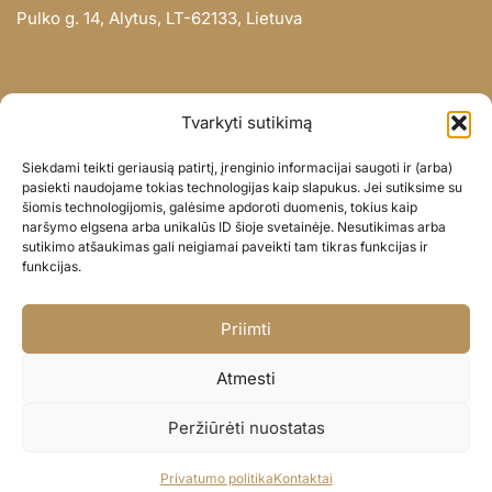
Pulko g. 14, Alytus, LT-62133, Lietuva
INFORMACIJA
Tvarkyti sutikimą
Apie mus
Siekdami teikti geriausią patirtį, įrenginio informacijai saugoti ir (arba)
Didmena
pasiekti naudojame tokias technologijas kaip slapukus. Jei sutiksime su
šiomis technologijomis, galėsime apdoroti duomenis, tokius kaip
Darbų portfolio
naršymo elgsena arba unikalūs ID šioje svetainėje. Nesutikimas arba
Privatumo politika
sutikimo atšaukimas gali neigiamai paveikti tam tikras funkcijas ir
funkcijas.
Parduotuvės politika
SOC. TINKLAI
Priimti
Facebook
Atmesti
Instagram
Peržiūrėti nuostatas
© BALIONAISUMEILE 2024
Privatumo politika
Kontaktai