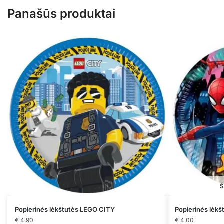
Panašūs produktai
Š
Popierinės lėkštutės LEGO CITY
Popierinės lėk
€
4.90
€
4.00