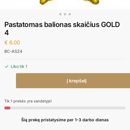
Pastatomas balionas skaičius GOLD
4
€
6.00
BC-ASZ4
Liko tik 1
produkto
Į krepšelį
kiekis:
Pastatomas
balionas
Tik 1 prekės yra sandelyje!
skaičius
GOLD
4
Šią prekę pristatysime per 1-3 darbo dienas