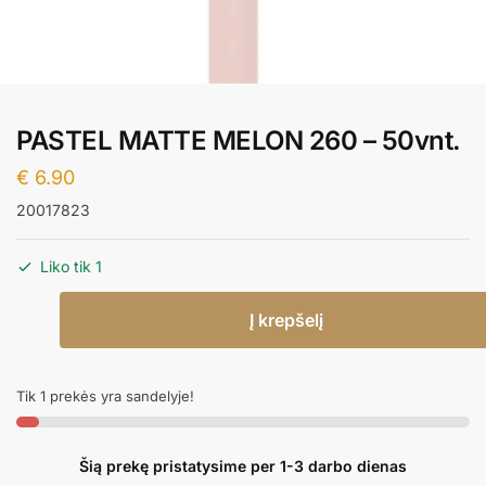
PASTEL MATTE MELON 260 – 50vnt.
€
6.90
20017823
Liko tik 1
produkto
Į krepšelį
kiekis:
PASTEL
MATTE
Tik 1 prekės yra sandelyje!
MELON
260
-
Šią prekę pristatysime per 1-3 darbo dienas
50vnt.