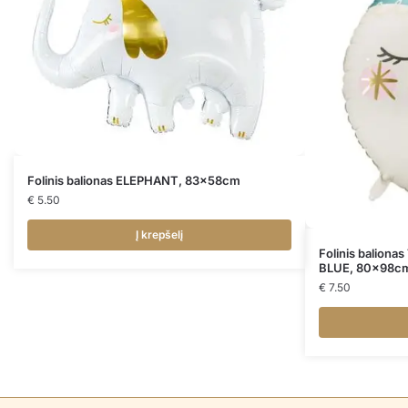
Folinis balionas ELEPHANT, 83x58cm
€
5.50
Į krepšelį
Folinis balio
BLUE, 80x98c
€
7.50