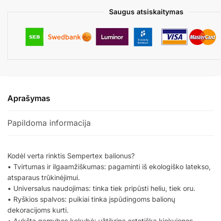
Saugus atsiskaitymas
Aprašymas
Papildoma informacija
Kodėl verta rinktis Sempertex balionus?
• Tvirtumas ir ilgaamžiškumas: pagaminti iš ekologiško latekso,
atsparaus trūkinėjimui.
• Universalus naudojimas: tinka tiek pripūsti heliu, tiek oru.
• Ryškios spalvos: puikiai tinka įspūdingoms balionų
dekoracijoms kurti.
• Aukšta gamybos kokybė: užtikrina estetišką kiekvienos