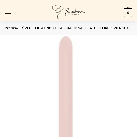
Skip
Skip
to
to
0
navigation
content
Pradžia
ŠVENTINĖ ATRIBUTIKA
BALIONAI
LATEKSINIAI
VIENSPALVIAI
/
/
/
/