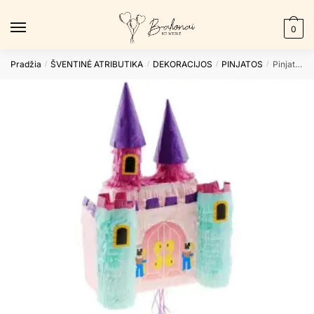
Skip
Skip
to
to
0
navigation
content
Pradžia
ŠVENTINĖ ATRIBUTIKA
DEKORACIJOS
PINJATOS
Pinjata CASTLE
/
/
/
/