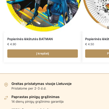
Š
Popierinės lėkštutės BATMAN
Popierinės lėk
€
4.90
€
4.50
Į krepšelį
P
Greitas pristatymas visoje Lietuvoje
Pristatome per 2-3 d.d.
Paprastas pinigų grąžinimas
14 dienų pinigų grąžinimo garantija