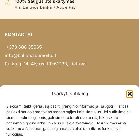
100% Saugus atsiskaitymas
Visi Lietuvos bankai / Apple Pay
KONTAKTAI
+370 688 35965
info@balionaisumeile.lt
Pulko g. 14, Alytus, LT-62133, Lietuva
INFORMACIJA
Tvarkyti sutikimą
Apie mus
Siekdami teikti geriausią patirtį, įrenginio informacijai saugoti ir (arba)
Didmena
pasiekti naudojame tokias technologijas kaip slapukus. Jei sutiksime su
šiomis technologijomis, galėsime apdoroti duomenis, tokius kaip
Darbų portfolio
naršymo elgsena arba unikalūs ID šioje svetainėje. Nesutikimas arba
Privatumo politika
sutikimo atšaukimas gali neigiamai paveikti tam tikras funkcijas ir
funkcijas.
Parduotuvės politika