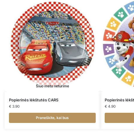
Šiuo metu neturime
Popierinės lėkštutės CARS
Popierinės lėk
€
3.90
€
4.90
Praneškite, kai bus