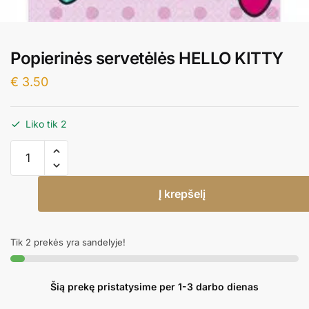
Popierinės servetėlės HELLO KITTY
€
3.50
Liko tik 2
produkto
kiekis:
Popierinės
Į krepšelį
servetėlės
HELLO
KITTY
Tik 2 prekės yra sandelyje!
Šią prekę pristatysime per 1-3 darbo dienas