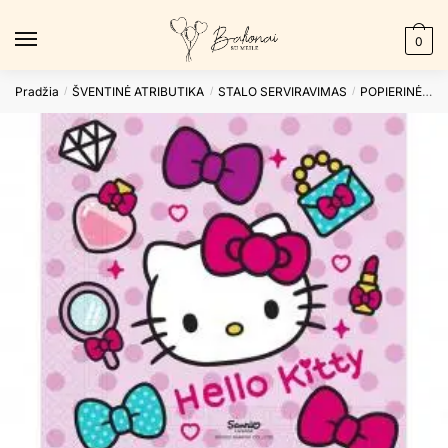
Skip
Skip
to
to
0
navigation
content
Pradžia
ŠVENTINĖ ATRIBUTIKA
STALO SERVIRAVIMAS
POPIERINĖS SERVETĖLĖS
/
/
/