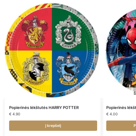
Š
Popierinės lėkštutės HARRY POTTER
Popierinės lėk
€
4.90
€
4.00
Į krepšelį
P