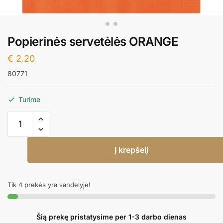
Popierinės servetėlės ORANGE
€
2.20
80771
Turime
produkto
kiekis:
Popierinės
Į krepšelį
servetėlės
ORANGE
Tik 4 prekės yra sandelyje!
Šią prekę pristatysime per 1-3 darbo dienas