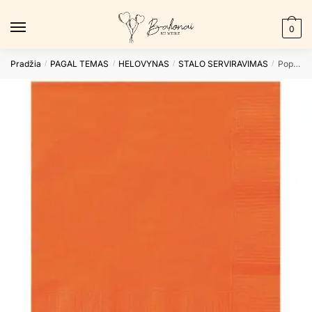
Skip
Skip
to
to
0
navigation
content
Pradžia
PAGAL TEMAS
HELOVYNAS
STALO SERVIRAVIMAS
Popierinės servetėlės ORANGE
/
/
/
/