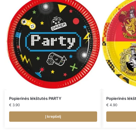
Popierinės lėkštutės PARTY
Popierinės lėk
€
3.90
€
4.90
Į krepšelį