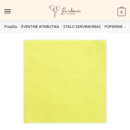
Skip
Skip
to
to
0
navigation
content
Pradžia
ŠVENTINĖ ATRIBUTIKA
STALO SERVIRAVIMAS
POPIERINĖS SERVETĖLĖS
/
/
/