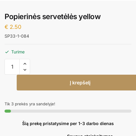
Popierinės servetėlės yellow
€
2.50
SP33-1-084
Turime
produkto
kiekis:
Popierinės
Į krepšelį
servetėlės
yellow
Tik 3 prekės yra sandelyje!
Šią prekę pristatysime per 1-3 darbo dienas