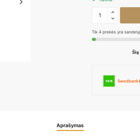
produkto
kiekis:
Popieriniai
Tik 4 prekės yra sandely
puodeliai
WHITE
WITH
Šią
GOLD
Aprašymas