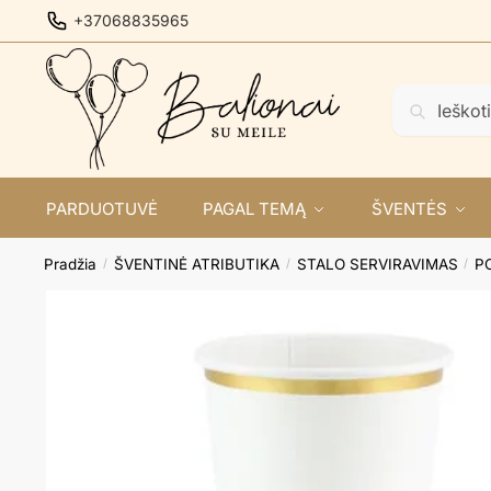
Skip
Skip
+37068835965
to
to
navigation
content
Ieškoti:
Ieškoti
PARDUOTUVĖ
PAGAL TEMĄ
ŠVENTĖS
Pradžia
ŠVENTINĖ ATRIBUTIKA
STALO SERVIRAVIMAS
P
/
/
/