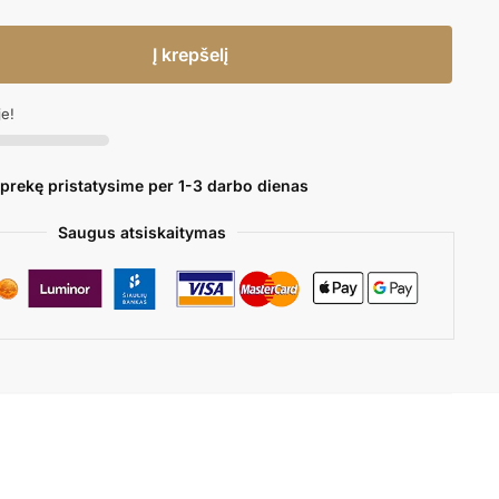
Į krepšelį
je!
 prekę pristatysime per 1-3 darbo dienas
Saugus atsiskaitymas