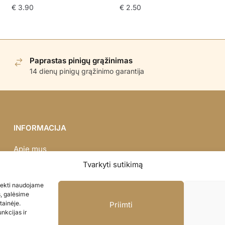
€
3.90
€
2.50
Paprastas pinigų grąžinimas
14 dienų pinigų grąžinimo garantija
INFORMACIJA
Apie mus
Didmena
Tvarkyti sutikimą
Darbų portfolio
asiekti naudojame
Privatumo politika
s, galėsime
Parduotuvės politika
tainėje.
Priimti
nkcijas ir