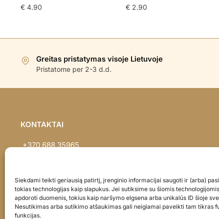
€
4.90
€
2.90
Greitas pristatymas visoje Lietuvoje
Pristatome per 2-3 d.d.
KONTAKTAI
+370 688 35965
info@balionaisumeile.lt
Pulko g. 14, Alytus, LT-62133, Lietuva
Siekdami teikti geriausią patirtį, įrenginio informacijai saugoti ir (arba) p
tokias technologijas kaip slapukus. Jei sutiksime su šiomis technologijomi
apdoroti duomenis, tokius kaip naršymo elgsena arba unikalūs ID šioje sve
Nesutikimas arba sutikimo atšaukimas gali neigiamai paveikti tam tikras fu
funkcijas.