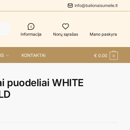
info@balionaisumeile.lt
Informacija
Norų sąrašas
Mano paskyra
US
KONTAKTAI
€
0.00
0
ai puodeliai WHITE
LD