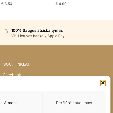
€
3.50
€
4.90
100% Saugus atsiskaitymas
Visi Lietuvos bankai / Apple Pay
SOC. TINKLAI
Facebook
Instagram
Atmesti
Peržiūrėti nuostatas