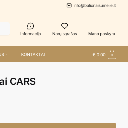
info@balionaisumeile.lt
Informacija
Norų sąrašas
Mano paskyra
US
KONTAKTAI
€
0.00
0
ai CARS