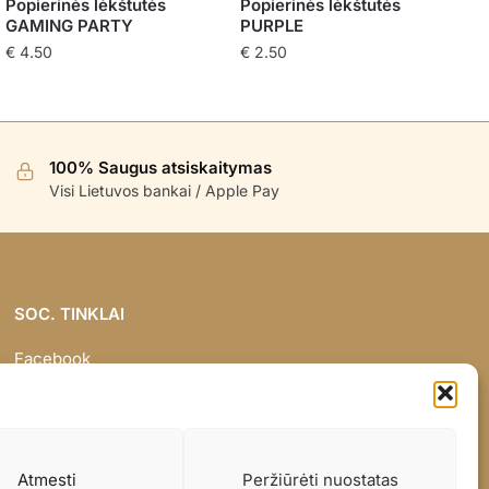
Popierinės lėkštutės
Popierinės lėkštutės
GAMING PARTY
PURPLE
€
4.50
€
2.50
100% Saugus atsiskaitymas
Visi Lietuvos bankai / Apple Pay
SOC. TINKLAI
Facebook
Instagram
Atmesti
Peržiūrėti nuostatas