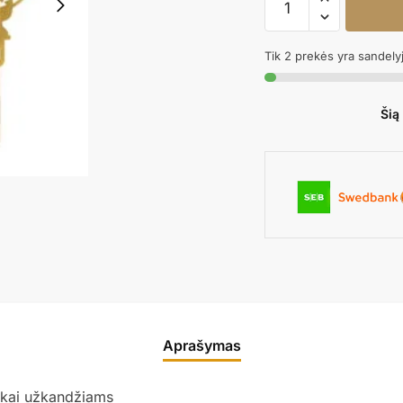
kiekis:
Smeigtukai
Tik 2 prekės yra sandely
CARS
Šią
Aprašymas
ukai užkandžiams