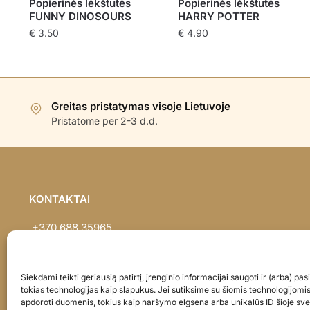
Popierinės lėkštutės
Popierinės lėkštutės
FUNNY DINOSOURS
HARRY POTTER
€
3.50
€
4.90
Greitas pristatymas visoje Lietuvoje
Pristatome per 2-3 d.d.
KONTAKTAI
+370 688 35965
info@balionaisumeile.lt
Pulko g. 14, Alytus, LT-62133, Lietuva
Siekdami teikti geriausią patirtį, įrenginio informacijai saugoti ir (arba) p
tokias technologijas kaip slapukus. Jei sutiksime su šiomis technologijomi
apdoroti duomenis, tokius kaip naršymo elgsena arba unikalūs ID šioje sve