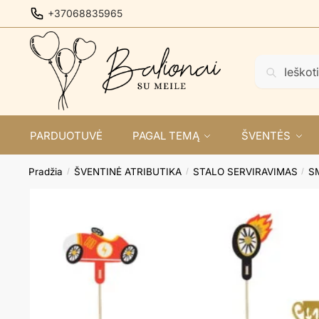
Skip
Skip
+37068835965
to
to
navigation
content
Ieškoti:
Ieškoti
PARDUOTUVĖ
PAGAL TEMĄ
ŠVENTĖS
Pradžia
ŠVENTINĖ ATRIBUTIKA
STALO SERVIRAVIMAS
S
/
/
/