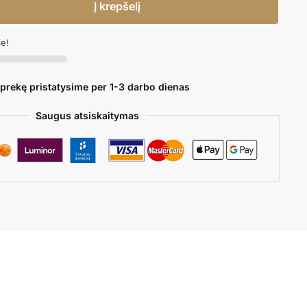
Į krepšelį
je!
 prekę pristatysime per 1-3 darbo dienas
Saugus atsiskaitymas