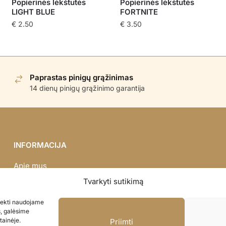
Popierinės lėkštutės
Popierinės lėkštutės
LIGHT BLUE
FORTNITE
€
2.50
€
3.50
Paprastas pinigų grąžinimas
14 dienų pinigų grąžinimo garantija
INFORMACIJA
Apie mus
Didmena
Tvarkyti sutikimą
Darbų portfolio
asiekti naudojame
Privatumo politika
s, galėsime
Parduotuvės politika
tainėje.
Priimti