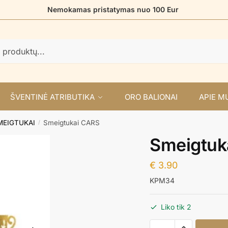
Nemokamas pristatymas nuo 100 Eur
ŠVENTINĖ ATRIBUTIKA
ORO BALIONAI
APIE M
MEIGTUKAI
Smeigtukai CARS
/
Smeigtuk
€
3.90
KPM34
Liko tik 2
produkto