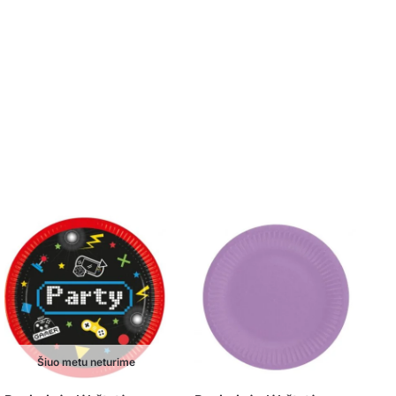
Šiuo metu neturime