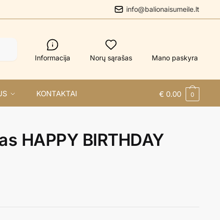
info@balionaisumeile.lt
Informacija
Norų sąrašas
Mano paskyra
US
KONTAKTAI
€
0.00
0
kas HAPPY BIRTHDAY