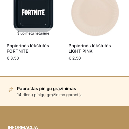
Šiuo metu neturime
Popierinės lėkštutės
Popierinės lėkštutės
FORTNITE
LIGHT PINK
€
3.50
€
2.50
Paprastas pinigų grąžinimas
14 dienų pinigų grąžinimo garantija
INFORMACIJA