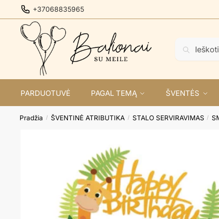
Skip
Skip
+37068835965
to
to
navigation
content
Ieškoti:
Ieškoti
PARDUOTUVĖ
PAGAL TEMĄ
ŠVENTĖS
Pradžia
ŠVENTINĖ ATRIBUTIKA
STALO SERVIRAVIMAS
S
/
/
/