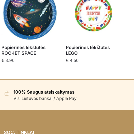
Popierinės lėkštutės
Popierinės lėkštutės
ROCKET SPACE
LEGO
€
3.90
€
4.50
100% Saugus atsiskaitymas
Visi Lietuvos bankai / Apple Pay
SOC. TINKLAI