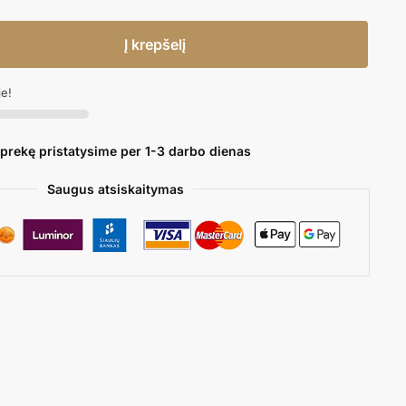
Į krepšelį
je!
 prekę pristatysime per 1-3 darbo dienas
Saugus atsiskaitymas