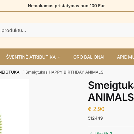
Nemokamas pristatymas nuo 100 Eur
ŠVENTINĖ ATRIBUTIKA
ORO BALIONAI
APIE M
MEIGTUKAI
Smeigtukas HAPPY BIRTHDAY ANIMALS
/
Smeigtu
ANIMALS
€
2.90
512449
Liko tik 2