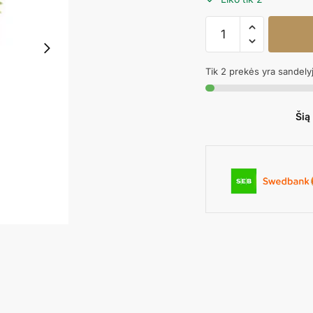
produkto
kiekis:
Smeigtukas
Tik 2 prekės yra sandely
HAPPY
BIRTHDAY
ANIMALS
Šią