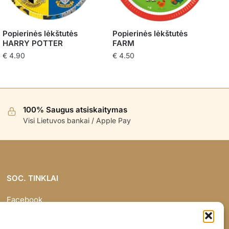
Popierinės lėkštutės
Popierinės lėkštutės
HARRY POTTER
FARM
€
4.90
€
4.50
100% Saugus atsiskaitymas
Visi Lietuvos bankai / Apple Pay
SOC. TINKLAI
Facebook
Instagram