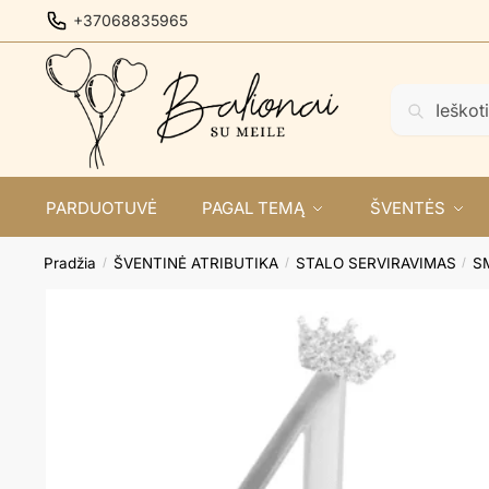
Skip
Skip
+37068835965
to
to
navigation
content
Ieškoti:
Ieškoti
PARDUOTUVĖ
PAGAL TEMĄ
ŠVENTĖS
Pradžia
ŠVENTINĖ ATRIBUTIKA
STALO SERVIRAVIMAS
S
/
/
/