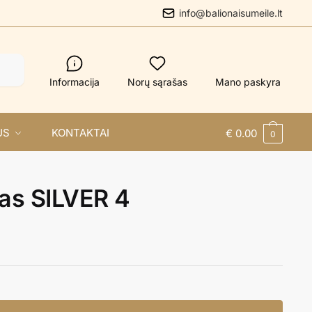
info@balionaisumeile.lt
Informacija
Norų sąrašas
Mano paskyra
US
KONTAKTAI
€
0.00
0
as SILVER 4