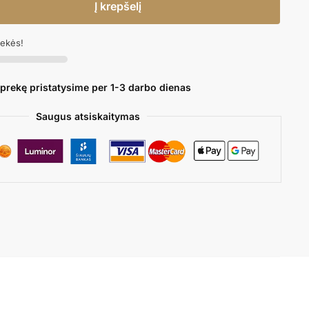
Į krepšelį
rekės!
 prekę pristatysime per 1-3 darbo dienas
Saugus atsiskaitymas