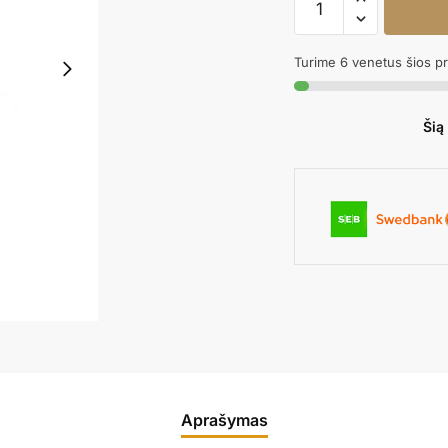
kiekis:
Smeigtukas
Turime 6 venetus šios p
SILVER
4
Šią
Aprašymas