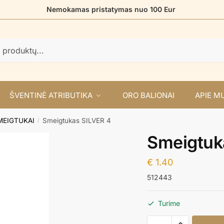
Nemokamas pristatymas nuo 100 Eur
ŠVENTINĖ ATRIBUTIKA
ORO BALIONAI
APIE M
MEIGTUKAI
Smeigtukas SILVER 4
/
Smeigtuk
€
1.40
512443
Turime
produkto