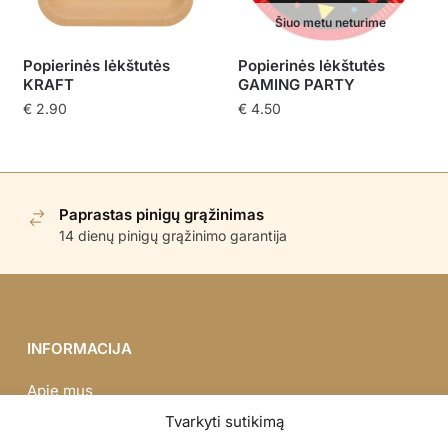
Šiuo metu neturime
Popierinės lėkštutės
Popierinės lėkštutės
KRAFT
GAMING PARTY
€
2.90
€
4.50
Paprastas pinigų grąžinimas
14 dienų pinigų grąžinimo garantija
INFORMACIJA
Apie mus
Didmena
Tvarkyti sutikimą
Darbų portfolio