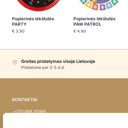
Popierinės lėkštutės
Popierinės lėkštutės
PARTY
PAW PATROL
€
3.90
€
4.90
Greitas pristatymas visoje Lietuvoje
Pristatome per 2-3 d.d.
KONTAKTAI
+370 688 35965
info@balionaisumeile.lt
Pulko g. 14, Alytus, LT-62133, Lietuva