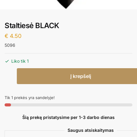
Staltiesė BLACK
€
4.50
5096
Liko tik 1
produkto
Į krepšelį
kiekis:
Staltiesė
BLACK
Tik 1 prekės yra sandelyje!
Šią prekę pristatysime per 1-3 darbo dienas
Saugus atsiskaitymas