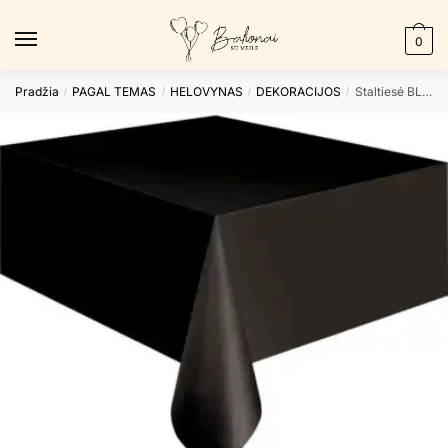
Skip
Skip
to
to
0
navigation
content
Pradžia
PAGAL TEMAS
HELOVYNAS
DEKORACIJOS
Staltiesė BLACK
/
/
/
/