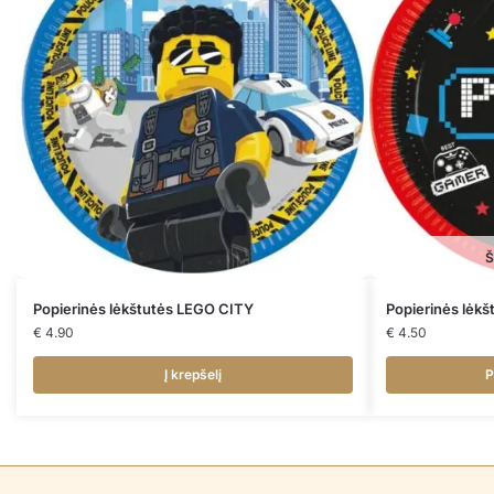
Š
Popierinės lėkštutės LEGO CITY
Popierinės lėk
€
4.90
€
4.50
Į krepšelį
P