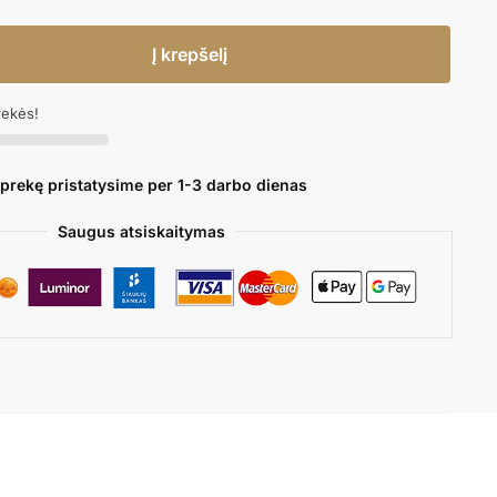
Į krepšelį
rekės!
 prekę pristatysime per 1-3 darbo dienas
Saugus atsiskaitymas