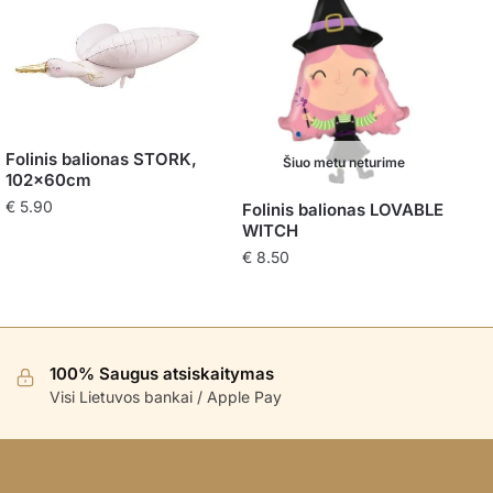
Folinis balionas STORK,
Šiuo metu neturime
102x60cm
€
5.90
Folinis balionas LOVABLE
WITCH
€
8.50
100% Saugus atsiskaitymas
Visi Lietuvos bankai / Apple Pay