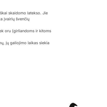
iškai skaidomo latekso. Jie
ka įvairių švenčių
iek oru (girliandoms ir kitoms
, jų galiojimo laikas siekia