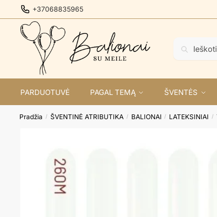
Skip
Skip
+37068835965
to
to
navigation
content
Ieškoti:
Ieškoti
PARDUOTUVĖ
PAGAL TEMĄ
ŠVENTĖS
Pradžia
ŠVENTINĖ ATRIBUTIKA
BALIONAI
LATEKSINIAI
/
/
/
/