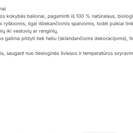
nai
os kokybės balionai, pagaminti iš 100 % natūralaus, biolog
ymi ryškiomis, ilgai išliekančiomis spalvomis, todėl puikiai tin
ų iki vestuvių ar renginių.
os galima pildyti tiek heliu (sklandančioms dekoracijoms), t
, saugant nuo tiesioginės šviesos ir temperatūros svyravimų