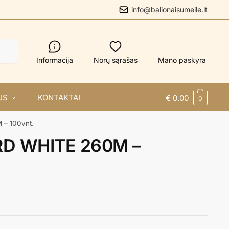
info@balionaisumeile.lt
Informacija
Norų sąrašas
Mano paskyra
US
KONTAKTAI
€
0.00
0
– 100vnt.
D WHITE 260M –