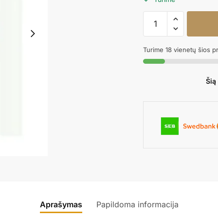
produkto
kiekis:
STANDARD
Turime 18 vienetų šios p
WHITE
260M
-
Šią
100vnt.
Aprašymas
Papildoma informacija