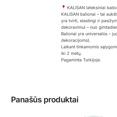
KALISAN lateksiniai balio
KALISAN balionai – tai aukšt
yra tvirti, elastingi ir pasiž
dekoravimui – nuo gimtadieni
Balionai yra universalūs – ju
dekoracijoms).
Laikant tinkamomis sąlygomis
iki 2 metų.
Pagaminta Turkijoje.
Panašūs produktai