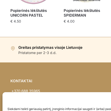
Popierinės lėkštutės
Popierinės lėkštutės
UNICORN PASTEL
SPIDERMAN
€
4.50
€
4.00
Greitas pristatymas visoje Lietuvoje
Pristatome per 2-3 d.d.
KONTAKTAI
+370 688 35965
info@balionaisumeile.lt
Pulko g. 14, Alytus, LT-62133, Lietuva
Siekdami teikti geriausią patirtį, įrenginio informacijai saugoti ir (arba) p