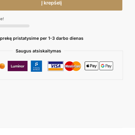
Į krepšelį
je!
 prekę pristatysime per 1-3 darbo dienas
Saugus atsiskaitymas