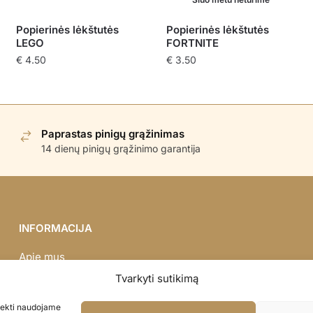
Popierinės lėkštutės
Popierinės lėkštutės
LEGO
FORTNITE
€
4.50
€
3.50
Paprastas pinigų grąžinimas
14 dienų pinigų grąžinimo garantija
INFORMACIJA
Apie mus
Didmena
Tvarkyti sutikimą
Darbų portfolio
asiekti naudojame