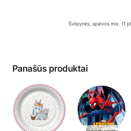
Švilpynės, spalvos mix. (1 pk
Panašūs produktai
Šiuo metu neturime