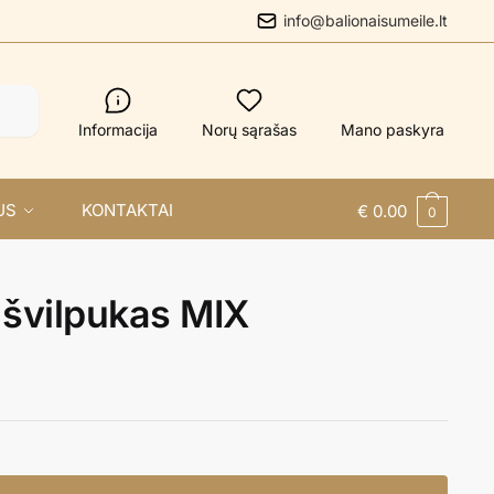
info@balionaisumeile.lt
Informacija
Norų sąrašas
Mano paskyra
US
KONTAKTAI
€
0.00
0
 švilpukas MIX