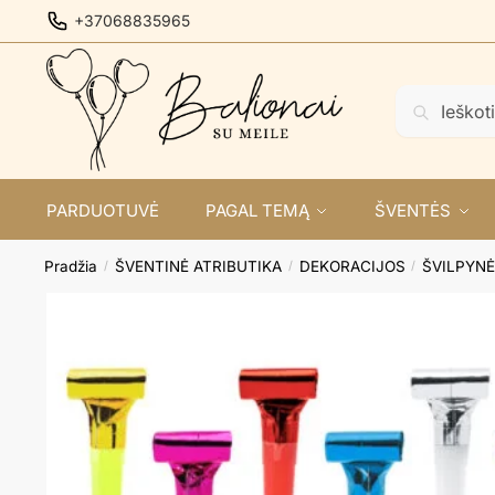
Skip
Skip
+37068835965
to
to
navigation
content
Ieškoti:
Ieškoti
PARDUOTUVĖ
PAGAL TEMĄ
ŠVENTĖS
Pradžia
ŠVENTINĖ ATRIBUTIKA
DEKORACIJOS
ŠVILPYN
/
/
/