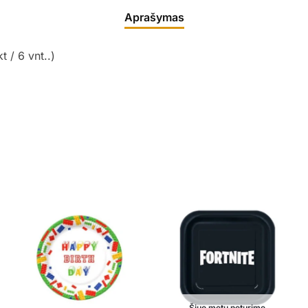
Aprašymas
t / 6 vnt..)
Šiuo metu neturime