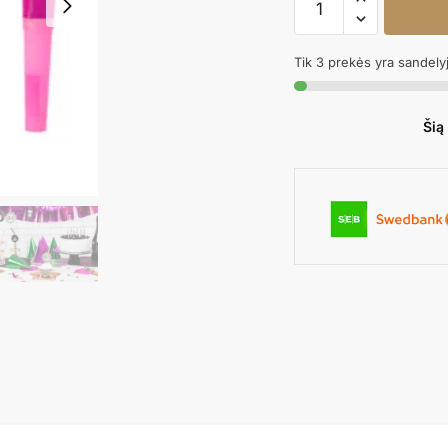
kiekis:
Šventinis
Tik 3 prekės yra sandely
švilpukas
MIX
Šią