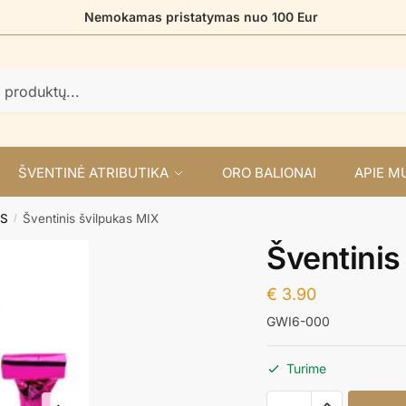
Nemokamas pristatymas nuo 100 Eur
ŠVENTINĖ ATRIBUTIKA
ORO BALIONAI
APIE M
ĖS
Šventinis švilpukas MIX
/
Šventinis
€
3.90
GWI6-000
Turime
produkto