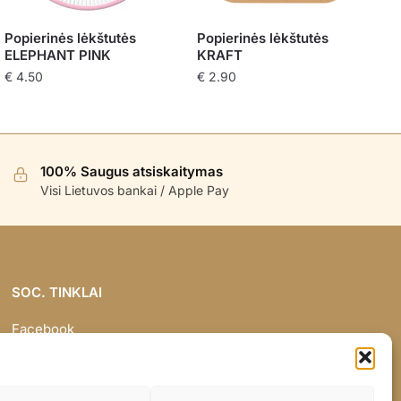
Popierinės lėkštutės
Popierinės lėkštutės
ELEPHANT PINK
KRAFT
€
4.50
€
2.90
100% Saugus atsiskaitymas
Visi Lietuvos bankai / Apple Pay
SOC. TINKLAI
Facebook
Instagram