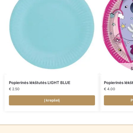
Š
Popierinės lėkštutės LIGHT BLUE
Popierinės lėk
€
2.50
€
4.00
Į krepšelį
P