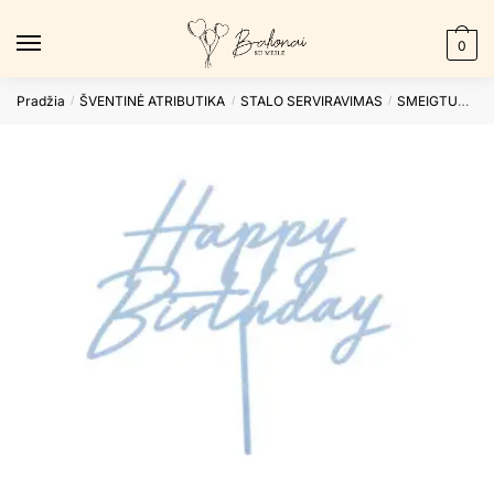
Skip
Skip
to
to
0
navigation
content
Pradžia
ŠVENTINĖ ATRIBUTIKA
STALO SERVIRAVIMAS
SMEIGTUKAI
/
/
/