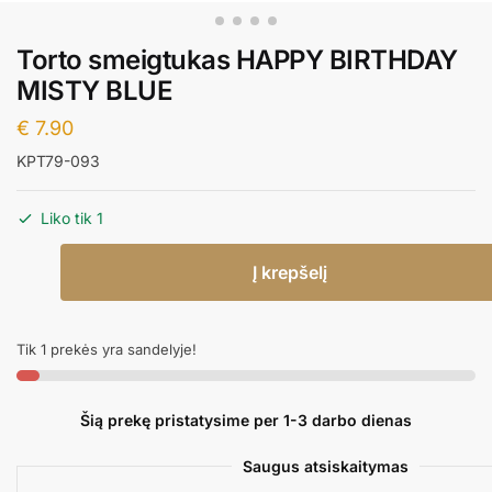
Torto smeigtukas HAPPY BIRTHDAY
MISTY BLUE
€
7.90
KPT79-093
Liko tik 1
produkto
Į krepšelį
kiekis:
Torto
smeigtukas
Tik 1 prekės yra sandelyje!
HAPPY
BIRTHDAY
MISTY
Šią prekę pristatysime per 1-3 darbo dienas
BLUE
Saugus atsiskaitymas