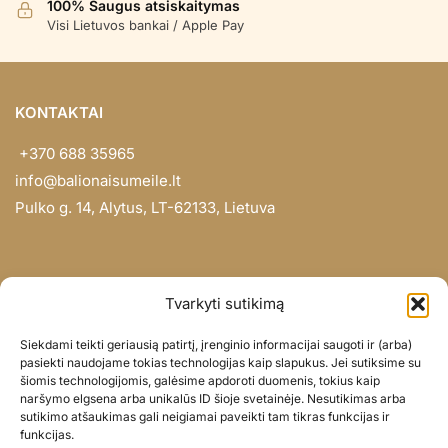
100% Saugus atsiskaitymas
Visi Lietuvos bankai / Apple Pay
KONTAKTAI
+370 688 35965
info@balionaisumeile.lt
Pulko g. 14, Alytus, LT-62133, Lietuva
INFORMACIJA
Tvarkyti sutikimą
Apie mus
Siekdami teikti geriausią patirtį, įrenginio informacijai saugoti ir (arba)
Didmena
pasiekti naudojame tokias technologijas kaip slapukus. Jei sutiksime su
šiomis technologijomis, galėsime apdoroti duomenis, tokius kaip
Darbų portfolio
naršymo elgsena arba unikalūs ID šioje svetainėje. Nesutikimas arba
Privatumo politika
sutikimo atšaukimas gali neigiamai paveikti tam tikras funkcijas ir
funkcijas.
Parduotuvės politika