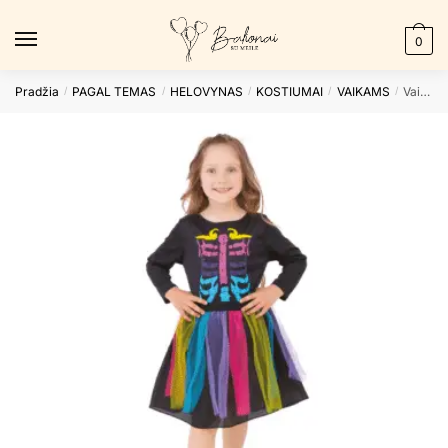
Skip
Skip
to
to
0
navigation
content
Pradžia
PAGAL TEMAS
HELOVYNAS
KOSTIUMAI
VAIKAMS
Vaikiškas kostiumas COLORFUL SKELETON M
/
/
/
/
/