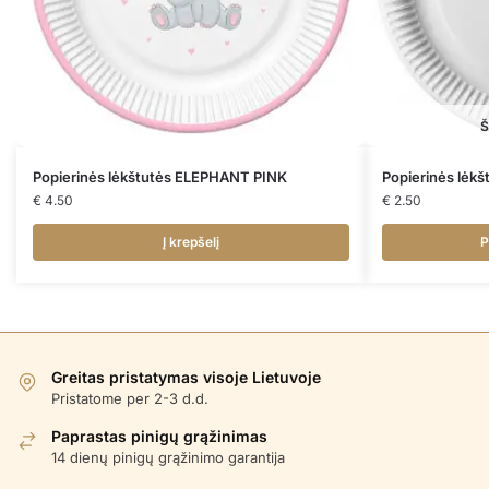
Š
Popierinės lėkštutės ELEPHANT PINK
Popierinės lėk
€
4.50
€
2.50
Į krepšelį
P
Greitas pristatymas visoje Lietuvoje
Pristatome per 2-3 d.d.
Paprastas pinigų grąžinimas
14 dienų pinigų grąžinimo garantija