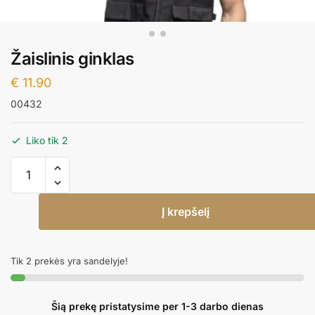
Žaislinis ginklas
€
11.90
00432
Liko tik 2
produkto
kiekis:
Žaislinis
Į krepšelį
ginklas
Tik 2 prekės yra sandelyje!
Šią prekę pristatysime per 1-3 darbo dienas