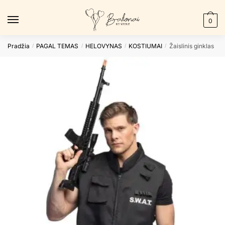
Skip
Skip
to
to
0
navigation
content
Pradžia
PAGAL TEMAS
HELOVYNAS
KOSTIUMAI
Žaislinis ginklas
/
/
/
/