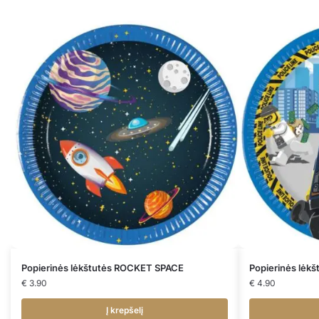
Popierinės lėkštutės ROCKET SPACE
Popierinės lėk
€
3.90
€
4.90
Į krepšelį