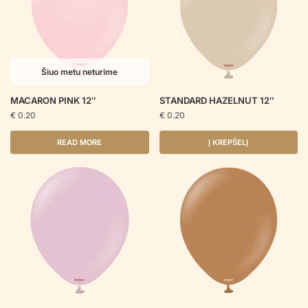
Šiuo metu neturime
MACARON PINK 12″
STANDARD HAZELNUT 12″
€
0.20
€
0.20
READ MORE
Į KREPŠELĮ