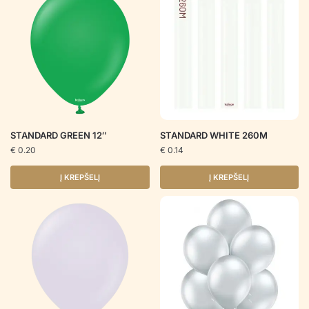
STANDARD GREEN 12″
STANDARD WHITE 260M
€
0.20
€
0.14
Į KREPŠELĮ
Į KREPŠELĮ