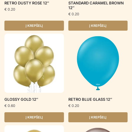
RETRO DUSTY ROSE 12″
STANDARD CARAMEL BROWN
12″
€
0.20
€
0.20
Į KREPŠELĮ
Į KREPŠELĮ
GLOSSY GOLD 12″
RETRO BLUE GLASS 12″
€
0.60
€
0.20
Į KREPŠELĮ
Į KREPŠELĮ