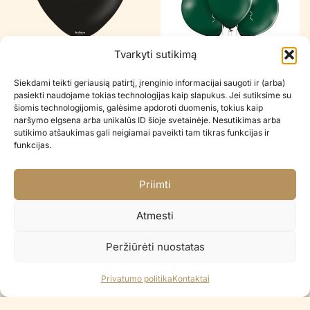
Tvarkyti sutikimą
STANDARD BLACK 12″
STANDARD PASTEL DARK
GREEN 12″
€
0.20
Siekdami teikti geriausią patirtį, įrenginio informacijai saugoti ir (arba)
€
0.20
pasiekti naudojame tokias technologijas kaip slapukus. Jei sutiksime su
šiomis technologijomis, galėsime apdoroti duomenis, tokius kaip
naršymo elgsena arba unikalūs ID šioje svetainėje. Nesutikimas arba
Į KREPŠELĮ
Į KREPŠELĮ
sutikimo atšaukimas gali neigiamai paveikti tam tikras funkcijas ir
funkcijas.
Priimti
Atmesti
Peržiūrėti nuostatas
Privatumo politika
Kontaktai
RETRO WINTER GREEN 12″
STANDARD PINK BLUSH 12″
€
0.20
€
0.20