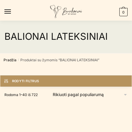
Skip
Skip
to
to
0
navigation
content
BALIONAI LATEKSINIAI
Pradžia
Produktai su žymomis “BALIONAI LATEKSINIAI”
/
RODYTI FILTRUS
Rūšiuojama
Rodoma 1–40 iš 722
pagal
populiarumą