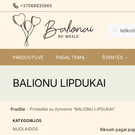
Skip
Skip
+37068835965
to
to
navigation
content
Ieškoti:
Ieškoti
PARDUOTUVĖ
PAGAL TEMĄ
ŠVENTĖS
BALIONU LIPDUKAI
Pradžia
Produktai su žymomis “BALIONU LIPDUKAI”
/
KATEGORIJOS
NUOLAIDOS