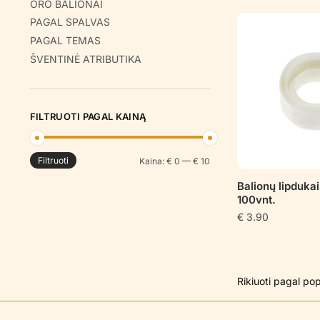
ORO BALIONAI
PAGAL SPALVAS
PAGAL TEMAS
ŠVENTINĖ ATRIBUTIKA
FILTRUOTI PAGAL KAINĄ
Filtruoti
Min
Maks
Kaina:
€ 0
—
€ 10
kaina
kaina
Balionų lipdukai
100vnt.
€
3.90