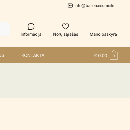
info@balionaisumeile.lt
Informacija
Norų sąrašas
Mano paskyra
US
KONTAKTAI
€
0.00
0