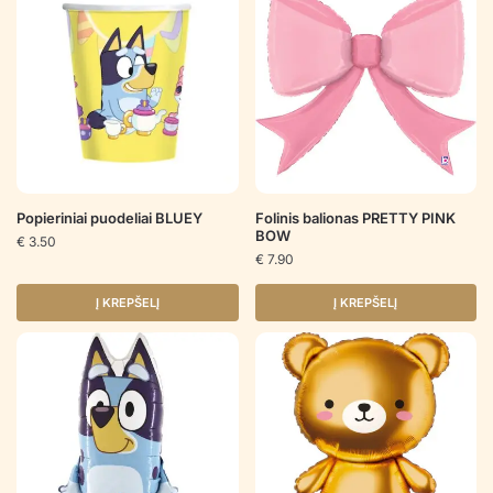
Popieriniai puodeliai BLUEY
Folinis balionas PRETTY PINK
BOW
€
3.50
€
7.90
Į KREPŠELĮ
Į KREPŠELĮ