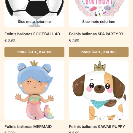
Šiuo metu neturime
Šiuo metu neturime
Folinis balionas FOOTBALL 4D
Folinis balionas SPA PARTY XL
€
6.90
€
7.90
PRANEŠKITE, KAI BUS
PRANEŠKITE, KAI BUS
Folinis balionas MERMAID
Folinis balionas KAWAII PUPPY
€
7.90
€
8.90