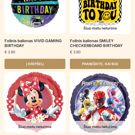
Šiuo metu neturime
Folinis balionas VIVID GAMING
Folinis balionas SMILEY
BIRTHDAY
CHECKERBOARD BIRTHDAY
€
3.90
€
3.90
Į KREPŠELĮ
PRANEŠKITE, KAI BUS
Šiuo metu neturime
Šiuo metu neturime