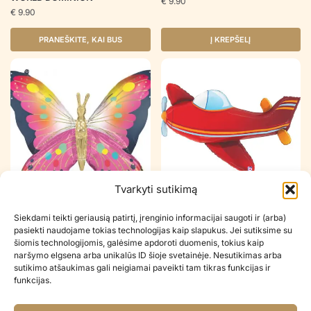
€
9.90
€
9.90
PRANEŠKITE, KAI BUS
Į KREPŠELĮ
Šiuo metu neturime
Tvarkyti sutikimą
Folinis balionas VIBRANT PINK
Folinis balionas RED AIRPLANE
Siekdami teikti geriausią patirtį, įrenginio informacijai saugoti ir (arba)
SATIN BUTTERFLY FLUTTERS
€
7.90
pasiekti naudojame tokias technologijas kaip slapukus. Jei sutiksime su
€
7.90
šiomis technologijomis, galėsime apdoroti duomenis, tokius kaip
naršymo elgsena arba unikalūs ID šioje svetainėje. Nesutikimas arba
PRANEŠKITE, KAI BUS
Į KREPŠELĮ
sutikimo atšaukimas gali neigiamai paveikti tam tikras funkcijas ir
funkcijas.