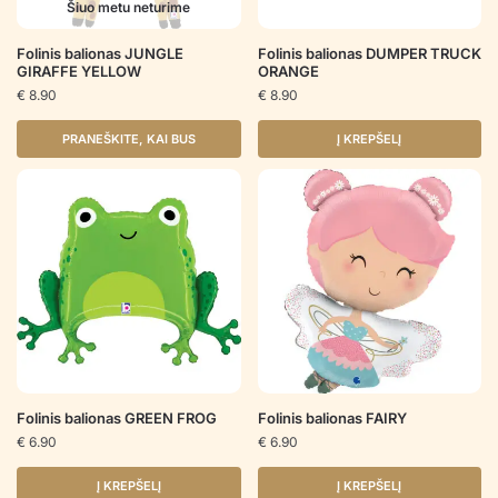
Šiuo metu neturime
Folinis balionas JUNGLE
Folinis balionas DUMPER TRUCK
GIRAFFE YELLOW
ORANGE
€
8.90
€
8.90
PRANEŠKITE, KAI BUS
Į KREPŠELĮ
Folinis balionas GREEN FROG
Folinis balionas FAIRY
€
6.90
€
6.90
Į KREPŠELĮ
Į KREPŠELĮ