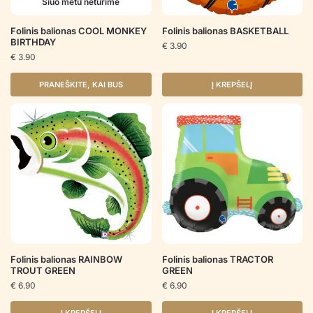
Šiuo metu neturime
Folinis balionas COOL MONKEY
Folinis balionas BASKETBALL
BIRTHDAY
€
3.90
€
3.90
PRANEŠKITE, KAI BUS
Į KREPŠELĮ
Folinis balionas RAINBOW
Folinis balionas TRACTOR
TROUT GREEN
GREEN
€
6.90
€
6.90