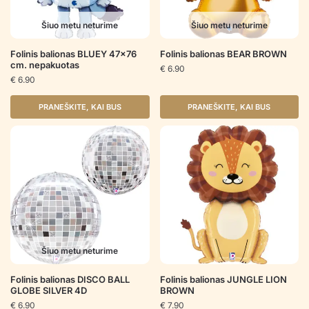
Šiuo metu neturime
Šiuo metu neturime
Folinis balionas BLUEY 47×76
Folinis balionas BEAR BROWN
cm. nepakuotas
€
6.90
€
6.90
PRANEŠKITE, KAI BUS
PRANEŠKITE, KAI BUS
Šiuo metu neturime
Folinis balionas DISCO BALL
Folinis balionas JUNGLE LION
GLOBE SILVER 4D
BROWN
€
6.90
€
7.90