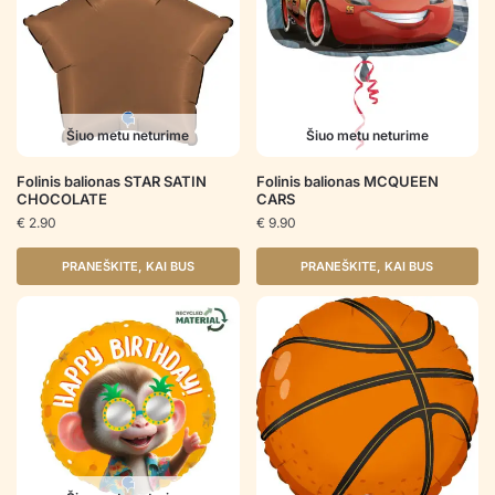
Šiuo metu neturime
Šiuo metu neturime
Folinis balionas STAR SATIN
Folinis balionas MCQUEEN
CHOCOLATE
CARS
€
2.90
€
9.90
PRANEŠKITE, KAI BUS
PRANEŠKITE, KAI BUS