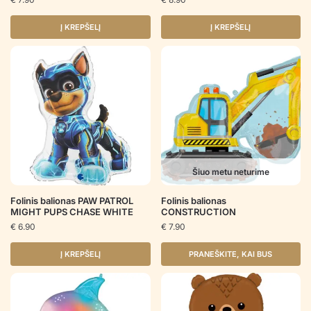
Į KREPŠELĮ
Į KREPŠELĮ
Šiuo metu neturime
Folinis balionas PAW PATROL
Folinis balionas
MIGHT PUPS CHASE WHITE
CONSTRUCTION
€
6.90
€
7.90
Į KREPŠELĮ
PRANEŠKITE, KAI BUS