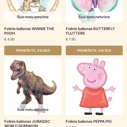
Šiuo metu neturime
Šiuo metu neturime
Folinis balionas WINNIE THE
Folinis balionas BUTTERFLY
POOH
FLUTTERS
€
4.90
€
7.90
PRANEŠKITE, KAI BUS
PRANEŠKITE, KAI BUS
Šiuo metu neturime
Folinis balionas JURASSIC
Folinis balionas PEPPA PIG
WORLD DOMINION