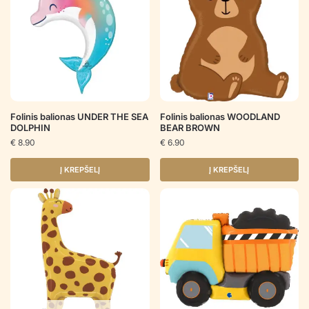
Folinis balionas UNDER THE SEA
Folinis balionas WOODLAND
DOLPHIN
BEAR BROWN
€
8.90
€
6.90
Į KREPŠELĮ
Į KREPŠELĮ