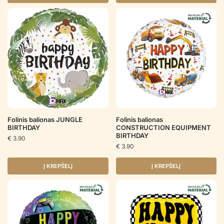
Folinis balionas JUNGLE
Folinis balionas
BIRTHDAY
CONSTRUCTION EQUIPMENT
BIRTHDAY
€
3.90
€
3.90
Į KREPŠELĮ
Į KREPŠELĮ