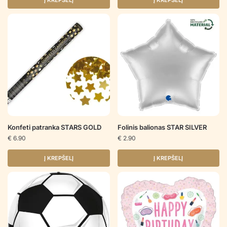
Į KREPŠELĮ
Į KREPŠELĮ
Konfeti patranka STARS GOLD
Folinis balionas STAR SILVER
€
6.90
€
2.90
Į KREPŠELĮ
Į KREPŠELĮ