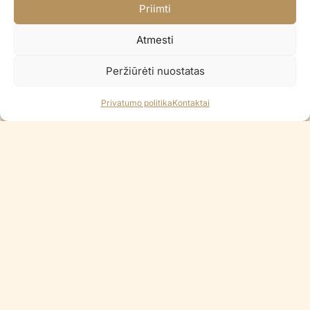
Priimti
Atmesti
Peržiūrėti nuostatas
Šiuo metu neturime
Privatumo politika
Kontaktai
Folinis balionas PAW PATROL
Folinis balionas LITTLE DAISY
CHASE
€
8.90
€
5.90
Į KREPŠELĮ
PRANEŠKITE, KAI BUS