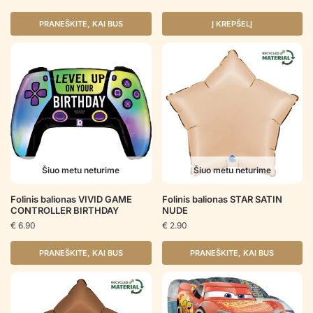
PRANEŠKITE, KAI BUS
Į KREPŠELĮ
Šiuo metu neturime
Šiuo metu neturime
Folinis balionas VIVID GAME
Folinis balionas STAR SATIN
CONTROLLER BIRTHDAY
NUDE
€
6.90
€
2.90
PRANEŠKITE, KAI BUS
PRANEŠKITE, KAI BUS