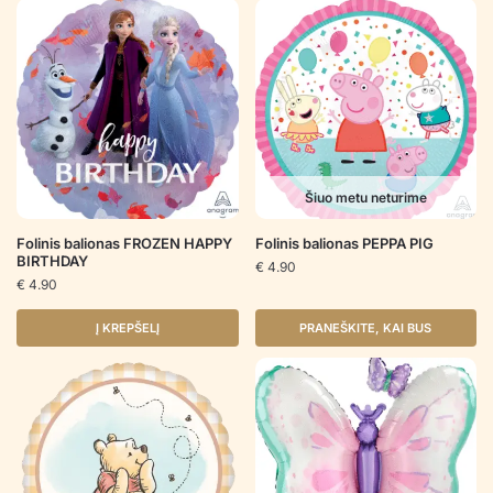
Šiuo metu neturime
Folinis balionas FROZEN HAPPY
Folinis balionas PEPPA PIG
BIRTHDAY
€
4.90
€
4.90
Į KREPŠELĮ
PRANEŠKITE, KAI BUS