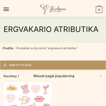
Skip
Skip
to
to
0
navigation
content
ERGVAKARIO ATRIBUTIKA
Pradžia
Produktai su žymomis “ergvakario atributika”
/
RODYTI FILTRUS
Rezultatų: 1