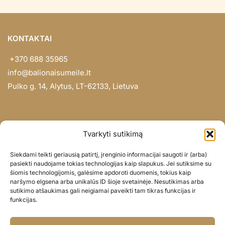
KONTAKTAI
+370 688 35965
info@balionaisumeile.lt
Pulko g. 14, Alytus, LT-62133, Lietuva
INFORMACIJA
Tvarkyti sutikimą
Apie mus
Siekdami teikti geriausią patirtį, įrenginio informacijai saugoti ir (arba)
Didmena
pasiekti naudojame tokias technologijas kaip slapukus. Jei sutiksime su
šiomis technologijomis, galėsime apdoroti duomenis, tokius kaip
Darbų portfolio
naršymo elgsena arba unikalūs ID šioje svetainėje. Nesutikimas arba
Privatumo politika
sutikimo atšaukimas gali neigiamai paveikti tam tikras funkcijas ir
funkcijas.
Parduotuvės politika
SOC. TINKLAI