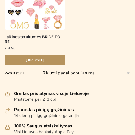
Laikinos tatuiruotės BRIDE TO
BE
€
4.90
Į KREPŠELĮ
Rezultatų: 1
Greitas pristatymas visoje Lietuvoje
Pristatome per 2-3 d.d.
Paprastas pinigų grąžinimas
14 dienų pinigų grąžinimo garantija
100% Saugus atsiskaitymas
Visi Lietuvos bankai / Apple Pay