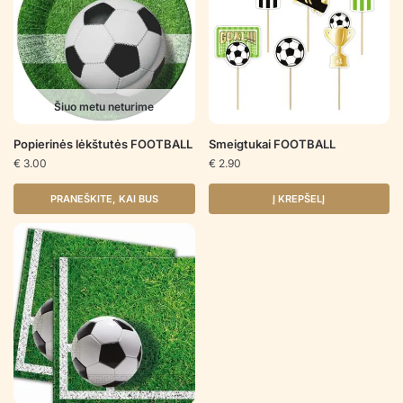
Šiuo metu neturime
Popierinės lėkštutės FOOTBALL
Smeigtukai FOOTBALL
€
3.00
€
2.90
PRANEŠKITE, KAI BUS
Į KREPŠELĮ