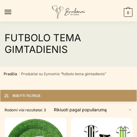
Skip
Skip
to
to
0
navigation
content
FUTBOLO TEMA
GIMTADIENIS
Pradžia
Produktai su žymomis “futbolo tema gimtadienis”
/
RODYTI FILTRUS
Rūšiuojama
Rodomi visi rezultatai: 3
pagal
populiarumą