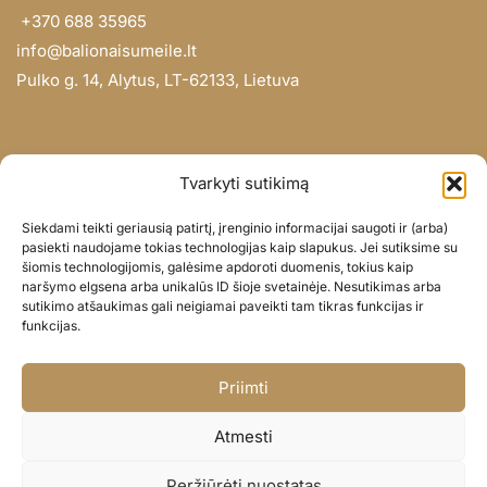
+370 688 35965
info@balionaisumeile.lt
Pulko g. 14, Alytus, LT-62133, Lietuva
INFORMACIJA
Tvarkyti sutikimą
Apie mus
Siekdami teikti geriausią patirtį, įrenginio informacijai saugoti ir (arba)
Didmena
pasiekti naudojame tokias technologijas kaip slapukus. Jei sutiksime su
šiomis technologijomis, galėsime apdoroti duomenis, tokius kaip
Darbų portfolio
naršymo elgsena arba unikalūs ID šioje svetainėje. Nesutikimas arba
Privatumo politika
sutikimo atšaukimas gali neigiamai paveikti tam tikras funkcijas ir
funkcijas.
Parduotuvės politika
SOC. TINKLAI
Priimti
Facebook
Atmesti
Instagram
Peržiūrėti nuostatas