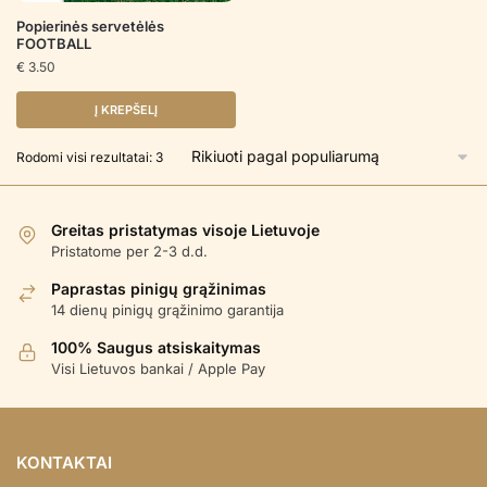
Popierinės servetėlės
FOOTBALL
€
3.50
Į KREPŠELĮ
Rūšiuojama
Rodomi visi rezultatai: 3
pagal
populiarumą
Greitas pristatymas visoje Lietuvoje
Pristatome per 2-3 d.d.
Paprastas pinigų grąžinimas
14 dienų pinigų grąžinimo garantija
100% Saugus atsiskaitymas
Visi Lietuvos bankai / Apple Pay
KONTAKTAI