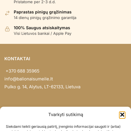
Pristatome per 2-3 d.d.
Paprastas pinigų grąžinimas
14 dienų pinigų grąžinimo garantija
100% Saugus atsiskaitymas
Visi Lietuvos bankai / Apple Pay
KONTAKTAI
+370 688 35965
info@balionaisumeile.lt
Pulko g. 14, Alytus, LT-62133, Lietuva
INFORMACIJA
Tvarkyti sutikimą
Apie mus
Siekdami teikti geriausią patirtį, įrenginio informacijai saugoti ir (arba)
Didmena