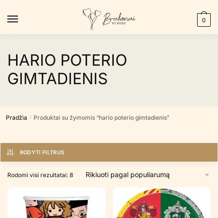
Skip
Skip
to
to
0
navigation
content
HARIO POTERIO
GIMTADIENIS
Pradžia
Produktai su žymomis “hario poterio gimtadienis”
/
RODYTI FILTRUS
Rūšiuojama
Rodomi visi rezultatai: 8
pagal
populiarumą