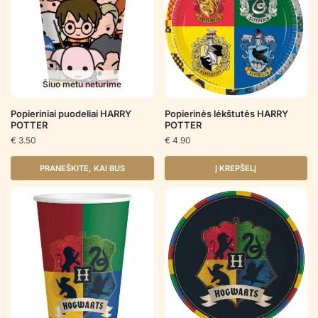
Šiuo metu neturime
Popieriniai puodeliai HARRY
Popierinės lėkštutės HARRY
POTTER
POTTER
€
3.50
€
4.90
PRANEŠKITE, KAI BUS
Į KREPŠELĮ