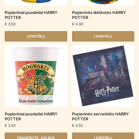
Popieriniai puodeliai HARRY
Popierinės lėkštutės HARRY
POTTER
POTTER
€
3.50
€
4.90
Į KREPŠELĮ
Į KREPŠELĮ
Šiuo metu neturime
Popieriniai puodeliai HARRY
Popierinės servetėlės HARRY
POTTER
POTTER
€
3.50
€
3.50
PRANEŠKITE, KAI BUS
Į KREPŠELĮ