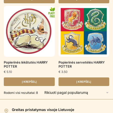
Popierinės lėkštutės HARRY
Popierinės servetėlės HARRY
POTTER
POTTER
€
5.10
€
3.50
Į KREPŠELĮ
Į KREPŠELĮ
Rūšiuojama
Rodomi visi rezultatai: 8
pagal
populiarumą
Greitas pristatymas visoje Lietuvoje