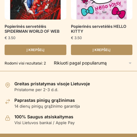
Popierinės servetėlės
Popierinės servetėlės HELLO
SPIDERMAN WORLD OF WEB
KITTY
€
3.50
€
3.50
Į KREPŠELĮ
Į KREPŠELĮ
Rūšiuojama
Rodomi visi rezultatai: 2
pagal
populiarumą
Greitas pristatymas visoje Lietuvoje
Pristatome per 2-3 d.d.
Paprastas pinigų grąžinimas
14 dienų pinigų grąžinimo garantija
100% Saugus atsiskaitymas
Visi Lietuvos bankai / Apple Pay