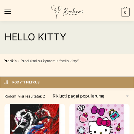
Skip
Skip
to
to
0
navigation
content
HELLO KITTY
Pradžia
Produktai su žymomis “hello kitty”
/
RODYTI FILTRUS
Rūšiuojama
Rodomi visi rezultatai: 2
pagal
populiarumą