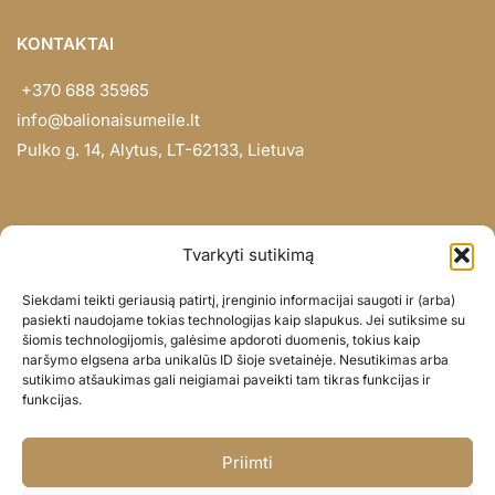
KONTAKTAI
+370 688 35965
info@balionaisumeile.lt
Pulko g. 14, Alytus, LT-62133, Lietuva
INFORMACIJA
Tvarkyti sutikimą
Apie mus
Siekdami teikti geriausią patirtį, įrenginio informacijai saugoti ir (arba)
Didmena
pasiekti naudojame tokias technologijas kaip slapukus. Jei sutiksime su
šiomis technologijomis, galėsime apdoroti duomenis, tokius kaip
Darbų portfolio
naršymo elgsena arba unikalūs ID šioje svetainėje. Nesutikimas arba
Privatumo politika
sutikimo atšaukimas gali neigiamai paveikti tam tikras funkcijas ir
funkcijas.
Parduotuvės politika
SOC. TINKLAI
Priimti