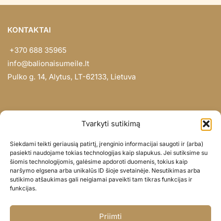
KONTAKTAI
+370 688 35965
info@balionaisumeile.lt
Pulko g. 14, Alytus, LT-62133, Lietuva
INFORMACIJA
Tvarkyti sutikimą
Apie mus
Siekdami teikti geriausią patirtį, įrenginio informacijai saugoti ir (arba)
Didmena
pasiekti naudojame tokias technologijas kaip slapukus. Jei sutiksime su
šiomis technologijomis, galėsime apdoroti duomenis, tokius kaip
Darbų portfolio
naršymo elgsena arba unikalūs ID šioje svetainėje. Nesutikimas arba
Privatumo politika
sutikimo atšaukimas gali neigiamai paveikti tam tikras funkcijas ir
funkcijas.
Parduotuvės politika
SOC. TINKLAI
Priimti