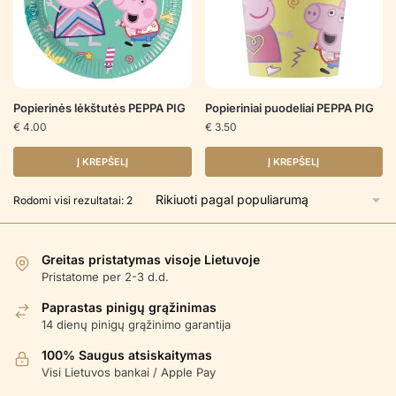
Popierinės lėkštutės PEPPA PIG
Popieriniai puodeliai PEPPA PIG
€
4.00
€
3.50
Į KREPŠELĮ
Į KREPŠELĮ
Rūšiuojama
Rodomi visi rezultatai: 2
pagal
populiarumą
Greitas pristatymas visoje Lietuvoje
Pristatome per 2-3 d.d.
Paprastas pinigų grąžinimas
14 dienų pinigų grąžinimo garantija
100% Saugus atsiskaitymas
Visi Lietuvos bankai / Apple Pay