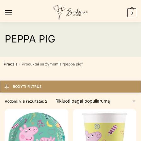
Skip
Skip
to
to
0
navigation
content
PEPPA PIG
Pradžia
Produktai su žymomis “peppa pig”
/
RODYTI FILTRUS
Rūšiuojama
Rodomi visi rezultatai: 2
pagal
populiarumą