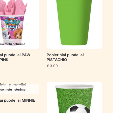
iuo metu neturime
iai puodeliai PAW
Popieriniai puodeliai
PINK
PISTACHIO
€
3.00
iuo metu neturime
iai puodeliai MINNIE