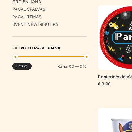
ORO BALIONAI
PAGAL SPALVAS
PAGAL TEMAS
ŠVENTINĖ ATRIBUTIKA
FILTRUOTI PAGAL KAINĄ
Filtruoti
Min
Maks
Kaina:
€ 0
—
€ 10
kaina
kaina
Popierinės lėk
€
3.90