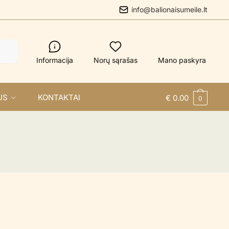
info@balionaisumeile.lt
Informacija
Norų sąrašas
Mano paskyra
US
KONTAKTAI
€
0.00
0