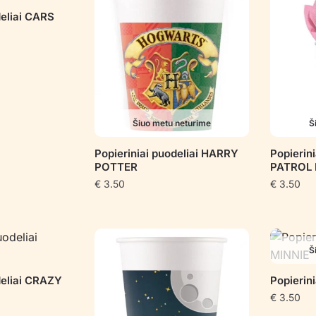
deliai CARS
Šiuo metu neturime
Š
Popieriniai puodeliai HARRY
Popierin
POTTER
PATROL 
€
3.50
€
3.50
Š
deliai CRAZY
Popierin
€
3.50