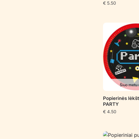
€
5.50
Šiuo metu 
Popierinės lėk
PARTY
€
4.50