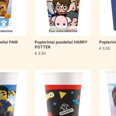
neturime
Šiuo metu neturime
deliai PAW
Popieriniai puodeliai HARRY
Popierin
POTTER
€
5.50
€
3.50