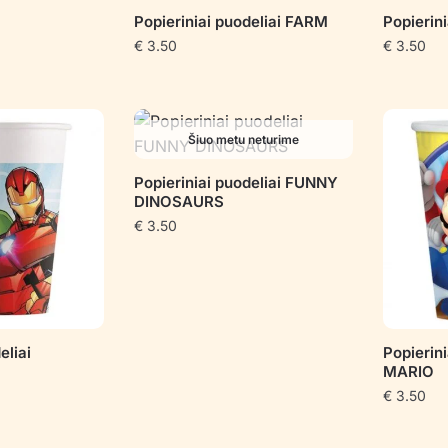
Popieriniai puodeliai FARM
Popierin
€
3.50
€
3.50
Šiuo metu neturime
Popieriniai puodeliai FUNNY
DINOSAURS
€
3.50
eliai
Popierin
MARIO
€
3.50