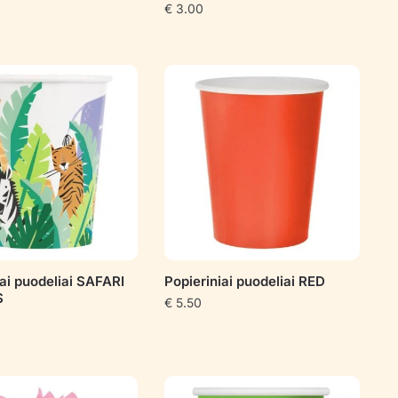
€
3.00
iai puodeliai SAFARI
Popieriniai puodeliai RED
S
€
5.50