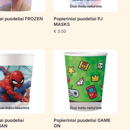
Šiuo metu neturime
iai puodeliai FROZEN
Popieriniai puodeliai PJ
MASKS
€
3.50
iuo metu neturime
Šiuo metu neturime
ai puodeliai
Popieriniai puodeliai GAME
MAN
ON