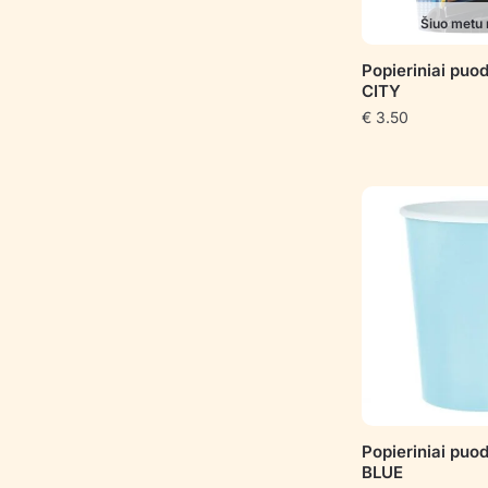
Šiuo metu 
Popieriniai puo
CITY
€
3.50
Popieriniai puod
BLUE