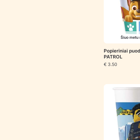
Šiuo metu 
Popieriniai puo
PATROL
€
3.50