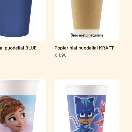
Šiuo metu neturime
iai puodeliai BLUE
Popieriniai puodeliai KRAFT
€
1.90