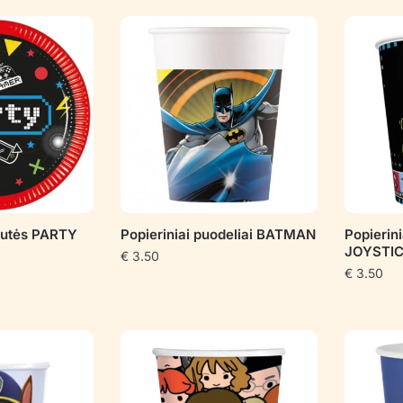
pagal
populiarumą
štutės PARTY
Popieriniai puodeliai BATMAN
Popierin
JOYSTI
€
3.50
€
3.50