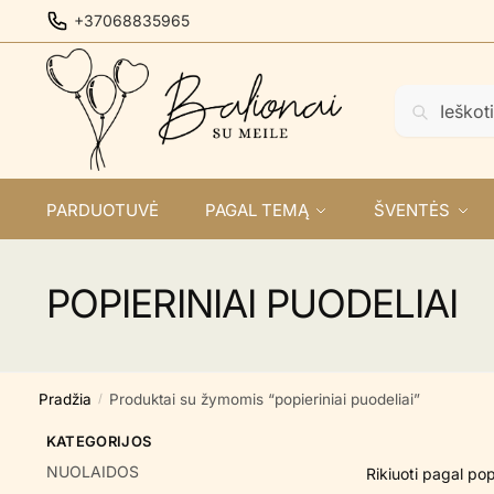
Skip
Skip
+37068835965
to
to
navigation
content
Ieškoti:
Ieškoti
PARDUOTUVĖ
PAGAL TEMĄ
ŠVENTĖS
POPIERINIAI PUODELIAI
Pradžia
Produktai su žymomis “popieriniai puodeliai”
/
KATEGORIJOS
NUOLAIDOS