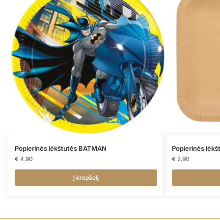
Popierinės lėkštutės BATMAN
Popierinės lėk
€
4.90
€
2.90
Į krepšelį