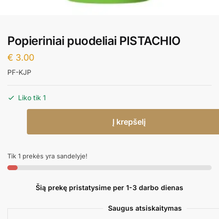
Popieriniai puodeliai PISTACHIO
€
3.00
PF-KJP
Liko tik 1
produkto
Į krepšelį
kiekis:
Popieriniai
puodeliai
Tik 1 prekės yra sandelyje!
PISTACHIO
Šią prekę pristatysime per 1-3 darbo dienas
Saugus atsiskaitymas