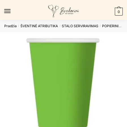
Skip
Skip
to
to
0
navigation
content
Pradžia
ŠVENTINĖ ATRIBUTIKA
STALO SERVIRAVIMAS
POPIERINIAI PUODELIAI
/
/
/