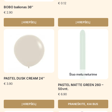
€
0.12
BOBO balionas 36″
€
2.90
Į KREPŠELĮ
Į KREPŠELĮ
Šiuo metu neturime
PASTEL DUSK CREAM 24″
€
3.90
PASTEL MATTE GREEN 260 –
50vnt.
€
6.90
Į KREPŠELĮ
PRANEŠKITE, KAI BUS