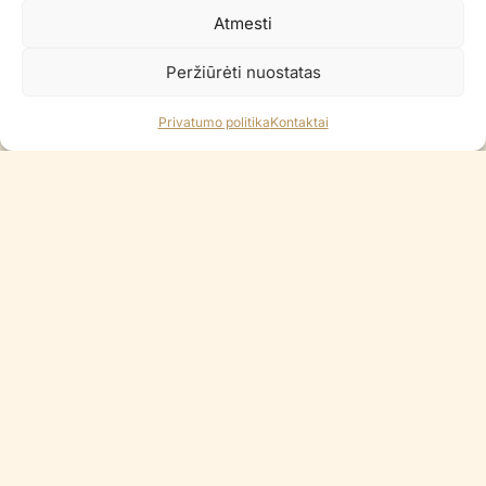
Atmesti
Peržiūrėti nuostatas
Privatumo politika
Kontaktai
Folinis balionas SATIN
Folinis balionas MUSIC NOTE
BIRTHDAY BALLOONS
BLACK
€
8.90
€
6.90
Į KREPŠELĮ
Į KREPŠELĮ