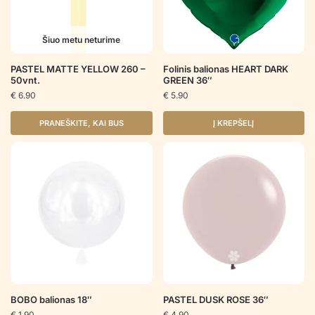
Šiuo metu neturime
PASTEL MATTE YELLOW 260 –
Folinis balionas HEART DARK
50vnt.
GREEN 36″
€
6.90
€
5.90
PRANEŠKITE, KAI BUS
Į KREPŠELĮ
BOBO balionas 18″
PASTEL DUSK ROSE 36″
€
1.90
€
4.90