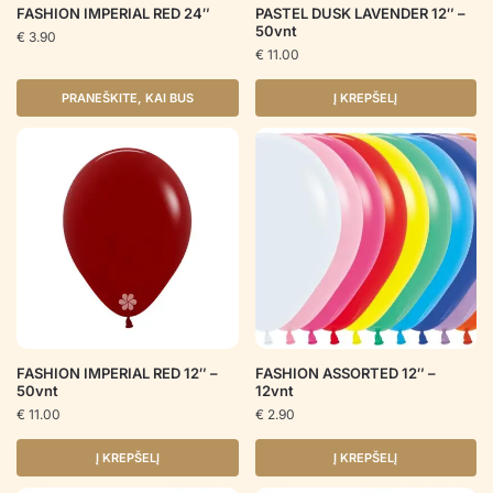
FASHION IMPERIAL RED 24″
PASTEL DUSK LAVENDER 12″ –
50vnt
€
3.90
€
11.00
PRANEŠKITE, KAI BUS
Į KREPŠELĮ
FASHION IMPERIAL RED 12″ –
FASHION ASSORTED 12″ –
50vnt
12vnt
€
11.00
€
2.90
Į KREPŠELĮ
Į KREPŠELĮ