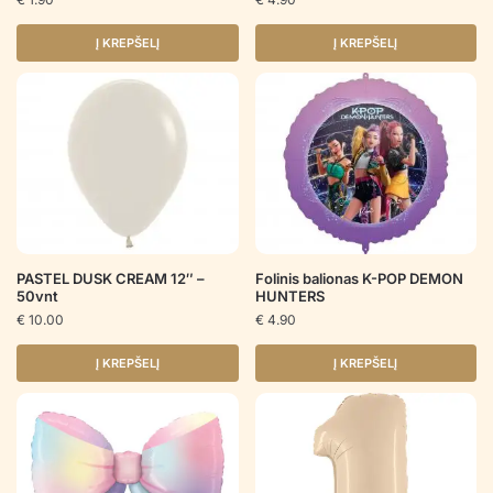
Į KREPŠELĮ
Į KREPŠELĮ
PASTEL DUSK CREAM 12″ –
Folinis balionas K-POP DEMON
50vnt
HUNTERS
€
10.00
€
4.90
Į KREPŠELĮ
Į KREPŠELĮ