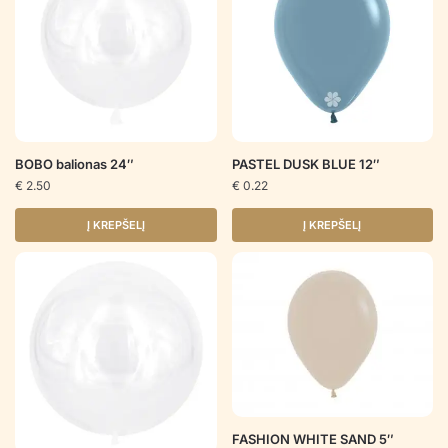
BOBO balionas 24″
PASTEL DUSK BLUE 12″
€
2.50
€
0.22
Į KREPŠELĮ
Į KREPŠELĮ
FASHION WHITE SAND 5″