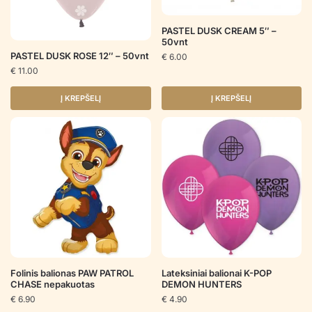
PASTEL DUSK CREAM 5″ –
50vnt
PASTEL DUSK ROSE 12″ – 50vnt
€
6.00
€
11.00
Į KREPŠELĮ
Į KREPŠELĮ
Folinis balionas PAW PATROL
Lateksiniai balionai K-POP
CHASE nepakuotas
DEMON HUNTERS
€
6.90
€
4.90