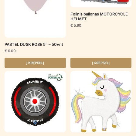
Folinis balionas MOTORCYCLE
HELMET
€
5.90
PASTEL DUSK ROSE 5″ – 50vnt
€
6.00
Į KREPŠELĮ
Į KREPŠELĮ