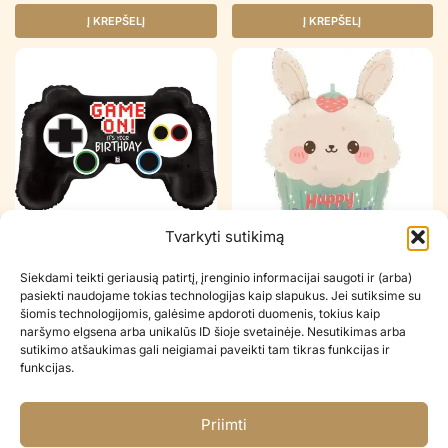
Į KREPŠELĮ
Į KREPŠELĮ
Tvarkyti sutikimą
Folinis balionas GAME
Folinis balionas BUNNY
Siekdami teikti geriausią patirtį, įrenginio informacijai saugoti ir (arba)
CONTROLLER BIRTHDAY
CUPCAKE
pasiekti naudojame tokias technologijas kaip slapukus. Jei sutiksime su
€
6.90
€
6.90
šiomis technologijomis, galėsime apdoroti duomenis, tokius kaip
naršymo elgsena arba unikalūs ID šioje svetainėje. Nesutikimas arba
Į KREPŠELĮ
Į KREPŠELĮ
sutikimo atšaukimas gali neigiamai paveikti tam tikras funkcijas ir
funkcijas.
Priimti