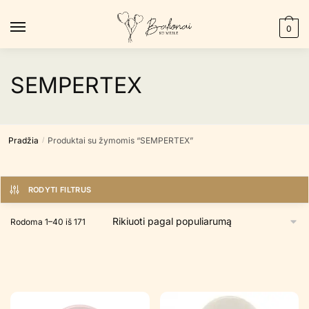
Skip
Skip
to
to
0
navigation
content
SEMPERTEX
Pradžia
Produktai su žymomis “SEMPERTEX”
/
RODYTI FILTRUS
Rūšiuojama
Rodoma 1–40 iš 171
pagal
populiarumą