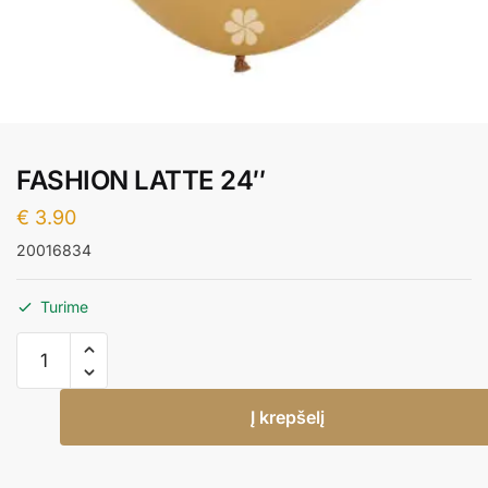
FASHION LATTE 24″
€
3.90
20016834
Turime
produkto
kiekis:
FASHION
Į krepšelį
LATTE
24"