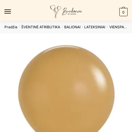
Skip
Skip
to
to
0
navigation
content
Pradžia
ŠVENTINĖ ATRIBUTIKA
BALIONAI
LATEKSINIAI
VIENSPALVIAI
/
/
/
/