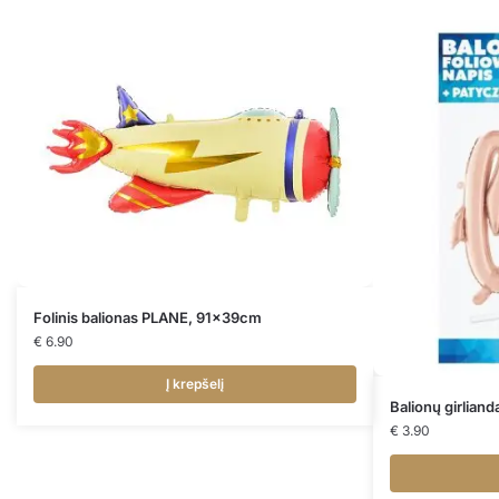
Folinis balionas PLANE, 91x39cm
€
6.90
Į krepšelį
Balionų girlian
€
3.90