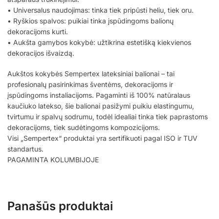
• Universalus naudojimas: tinka tiek pripūsti heliu, tiek oru.
• Ryškios spalvos: puikiai tinka įspūdingoms balionų
dekoracijoms kurti.
• Aukšta gamybos kokybė: užtikrina estetišką kiekvienos
dekoracijos išvaizdą.
Aukštos kokybės Sempertex lateksiniai balionai – tai
profesionalų pasirinkimas šventėms, dekoracijoms ir
įspūdingoms instaliacijoms. Pagaminti iš 100% natūralaus
kaučiuko latekso, šie balionai pasižymi puikiu elastingumu,
tvirtumu ir spalvų sodrumu, todėl idealiai tinka tiek paprastoms
dekoracijoms, tiek sudėtingoms kompozicijoms.
Visi „Sempertex“ produktai yra sertifikuoti pagal ISO ir TUV
standartus.
PAGAMINTA KOLUMBIJOJE
Panašūs produktai