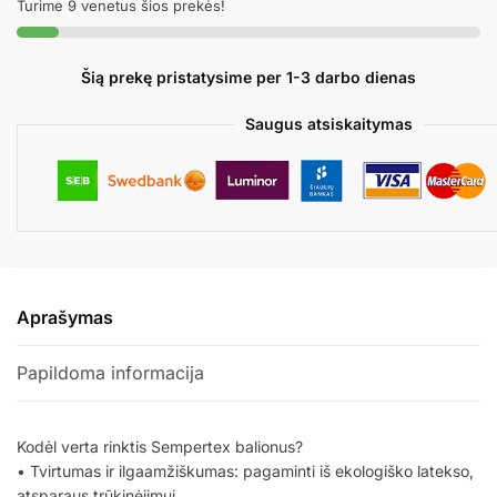
Turime 9 venetus šios prekės!
Šią prekę pristatysime per 1-3 darbo dienas
Saugus atsiskaitymas
Aprašymas
Papildoma informacija
Kodėl verta rinktis Sempertex balionus?
• Tvirtumas ir ilgaamžiškumas: pagaminti iš ekologiško latekso,
atsparaus trūkinėjimui.