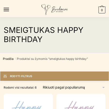
Skip
Skip
to
to
0
navigation
content
SMEIGTUKAS HAPPY
BIRTHDAY
Pradžia
Produktai su žymomis “smeigtukas happy birthday”
/
RODYTI FILTRUS
Rūšiuojama
Rodomi visi rezultatai: 6
pagal
populiarumą