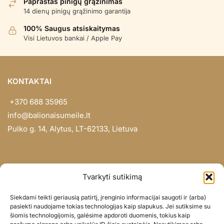
Paprastas pinigų grąžinimas
14 dienų pinigų grąžinimo garantija
100% Saugus atsiskaitymas
Visi Lietuvos bankai / Apple Pay
KONTAKTAI
+370 688 35965
info@balionaisumeile.lt
Pulko g. 14, Alytus, LT-62133, Lietuva
INFORMACIJA
Tvarkyti sutikimą
Apie mus
Siekdami teikti geriausią patirtį, įrenginio informacijai saugoti ir (arba)
Didmena
pasiekti naudojame tokias technologijas kaip slapukus. Jei sutiksime su
šiomis technologijomis, galėsime apdoroti duomenis, tokius kaip
Darbų portfolio