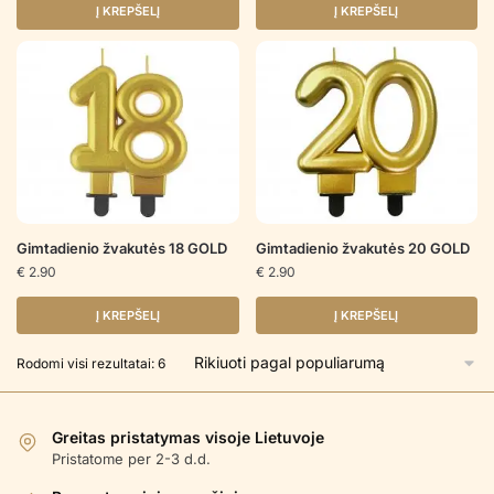
Į KREPŠELĮ
Į KREPŠELĮ
Gimtadienio žvakutės 18 GOLD
Gimtadienio žvakutės 20 GOLD
€
2.90
€
2.90
Į KREPŠELĮ
Į KREPŠELĮ
Rūšiuojama
Rodomi visi rezultatai: 6
pagal
populiarumą
Greitas pristatymas visoje Lietuvoje
Pristatome per 2-3 d.d.