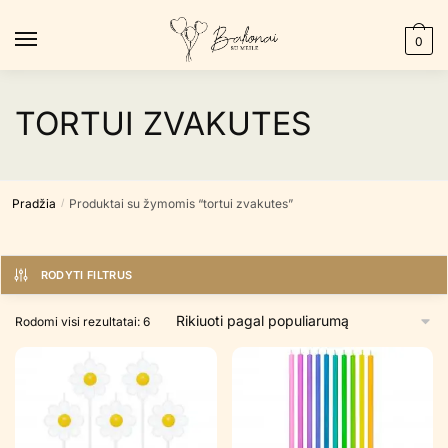
Skip
Skip
to
to
0
navigation
content
TORTUI ZVAKUTES
Pradžia
Produktai su žymomis “tortui zvakutes”
/
RODYTI FILTRUS
Rūšiuojama
Rodomi visi rezultatai: 6
pagal
populiarumą