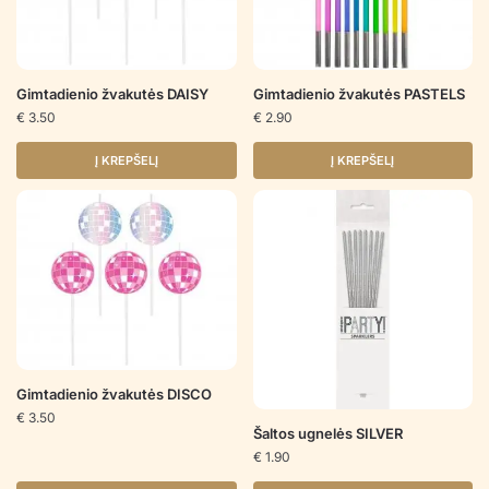
Gimtadienio žvakutės DAISY
Gimtadienio žvakutės PASTELS
€
3.50
€
2.90
Į KREPŠELĮ
Į KREPŠELĮ
Gimtadienio žvakutės DISCO
€
3.50
Šaltos ugnelės SILVER
€
1.90