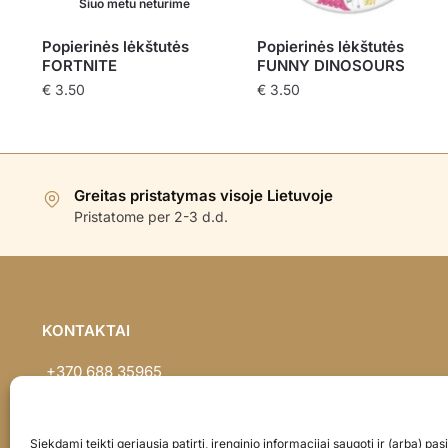
Šiuo metu neturime
Popierinės lėkštutės
Popierinės lėkštutės
FORTNITE
FUNNY DINOSOURS
€
3.50
€
3.50
Greitas pristatymas visoje Lietuvoje
Pristatome per 2-3 d.d.
KONTAKTAI
+370 688 35965
info@balionaisumeile.lt
Pulko g. 14, Alytus, LT-62133, Lietuva
Siekdami teikti geriausią patirtį, įrenginio informacijai saugoti ir (arba) p