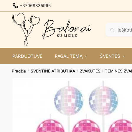
Skip
Skip
+37068835965
to
to
navigation
content
Ieškoti:
Ieškoti
PARDUOTUVĖ
PAGAL TEMĄ
ŠVENTĖS
Pradžia
ŠVENTINĖ ATRIBUTIKA
ŽVAKUTĖS
TEMINĖS ŽV
/
/
/