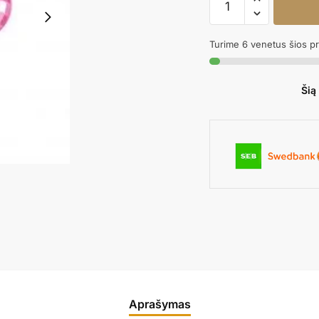
kiekis:
Gimtadienio
Turime 6 venetus šios p
žvakutės
DISCO
Šią
Aprašymas