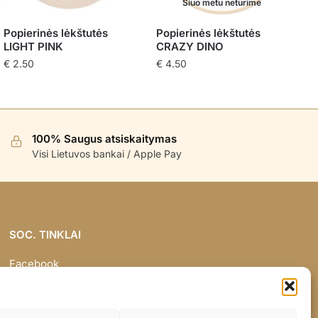
Šiuo metu neturime
Popierinės lėkštutės
Popierinės lėkštutės
LIGHT PINK
CRAZY DINO
€
2.50
€
4.50
100% Saugus atsiskaitymas
Visi Lietuvos bankai / Apple Pay
SOC. TINKLAI
Facebook
Instagram