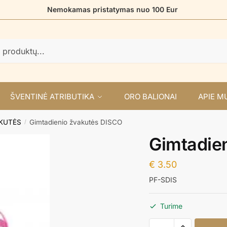
Nemokamas pristatymas nuo 100 Eur
ŠVENTINĖ ATRIBUTIKA
ORO BALIONAI
APIE M
AKUTĖS
Gimtadienio žvakutės DISCO
/
Gimtadie
€
3.50
PF-SDIS
Turime
produkto