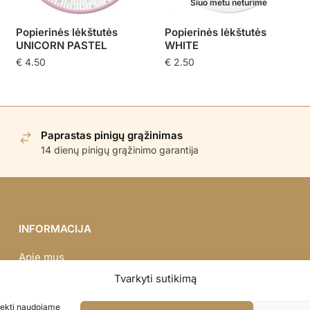
Šiuo metu neturime
Popierinės lėkštutės
Popierinės lėkštutės
UNICORN PASTEL
WHITE
€
4.50
€
2.50
Paprastas pinigų grąžinimas
14 dienų pinigų grąžinimo garantija
INFORMACIJA
Apie mus
Didmena
Tvarkyti sutikimą
Darbų portfolio
asiekti naudojame