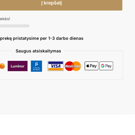
Į krepšelį
rekės!
 prekę pristatysime per 1-3 darbo dienas
Saugus atsiskaitymas