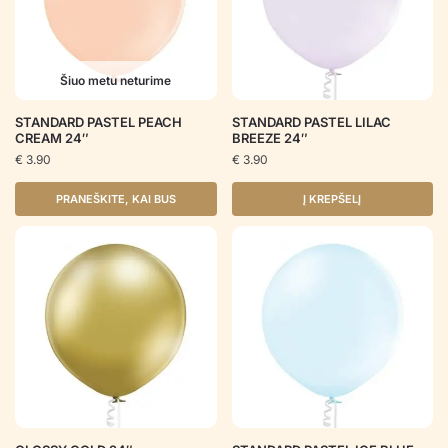
Šiuo metu neturime
STANDARD PASTEL PEACH
STANDARD PASTEL LILAC
CREAM 24″
BREEZE 24″
€
3.90
€
3.90
PRANEŠKITE, KAI BUS
Į KREPŠELĮ