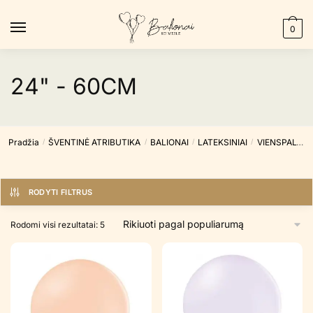
Skip
Skip
to
to
0
navigation
content
24" - 60CM
Pradžia
ŠVENTINĖ ATRIBUTIKA
BALIONAI
LATEKSINIAI
VIENSPALVIAI
/
/
/
/
RODYTI FILTRUS
Rūšiuojama
Rodomi visi rezultatai: 5
pagal
populiarumą