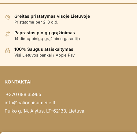
pagal
populiarumą
Greitas pristatymas visoje Lietuvoje
Pristatome per 2-3 d.d.
Paprastas pinigų grąžinimas
14 dienų pinigų grąžinimo garantija
100% Saugus atsiskaitymas
Visi Lietuvos bankai / Apple Pay
KONTAKTAI
+370 688 35965
info@balionaisumeile.lt
Pulko g. 14, Alytus, LT-62133, Lietuva
INFORMACIJA