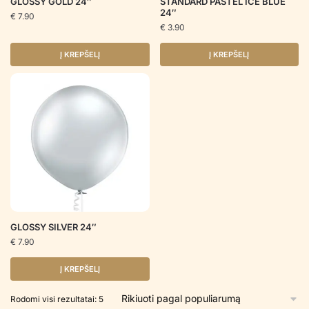
GLOSSY GOLD 24″
STANDARD PASTEL ICE BLUE
24″
€
7.90
€
3.90
Į KREPŠELĮ
Į KREPŠELĮ
GLOSSY SILVER 24″
€
7.90
Į KREPŠELĮ
Rūšiuojama
Rodomi visi rezultatai: 5