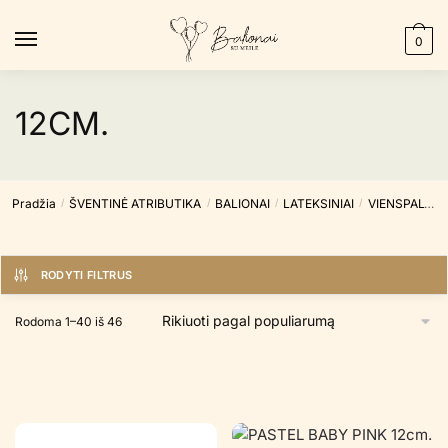
Skip
Skip
to
to
0
navigation
content
12CM.
Pradžia
ŠVENTINĖ ATRIBUTIKA
BALIONAI
LATEKSINIAI
VIENSPALVIAI
/
/
/
/
RODYTI FILTRUS
Rūšiuojama
Rodoma 1–40 iš 46
pagal
populiarumą