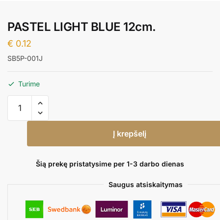
PASTEL LIGHT BLUE 12cm.
€
0.12
SB5P-001J
Turime
produkto
kiekis:
PASTEL
Į krepšelį
LIGHT
BLUE
12cm.
Šią prekę pristatysime per 1-3 darbo dienas
Saugus atsiskaitymas