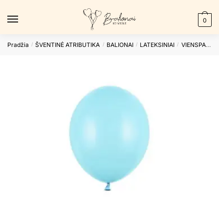
Skip
Skip
to
to
0
navigation
content
Pradžia
ŠVENTINĖ ATRIBUTIKA
BALIONAI
LATEKSINIAI
VIENSPALVIAI
/
/
/
/