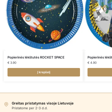
Popierinės lėkštutės ROCKET SPACE
Popierinės lėk
€
3.90
€
4.90
Į krepšelį
Greitas pristatymas visoje Lietuvoje
Pristatome per 2-3 d.d.