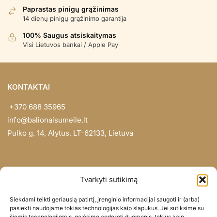
Paprastas pinigų grąžinimas
14 dienų pinigų grąžinimo garantija
100% Saugus atsiskaitymas
Visi Lietuvos bankai / Apple Pay
KONTAKTAI
+370 688 35965
info@balionaisumeile.lt
Pulko g. 14, Alytus, LT-62133, Lietuva
INFORMACIJA
Tvarkyti sutikimą
Apie mus
Siekdami teikti geriausią patirtį, įrenginio informacijai saugoti ir (arba)
Didmena
pasiekti naudojame tokias technologijas kaip slapukus. Jei sutiksime su
šiomis technologijomis, galėsime apdoroti duomenis, tokius kaip