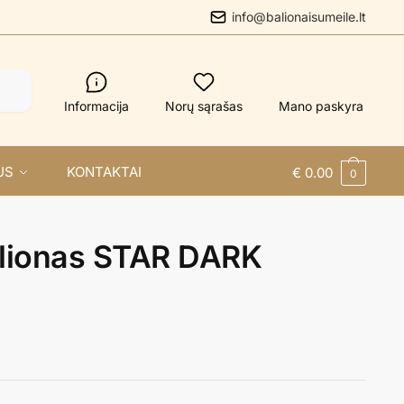
info@balionaisumeile.lt
Informacija
Norų sąrašas
Mano paskyra
US
KONTAKTAI
€
0.00
0
alionas STAR DARK