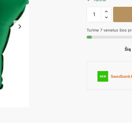
produkto
kiekis:
Folinis
Turime 7 venetus šios p
balionas
STAR
DARK
Šią
GREEN