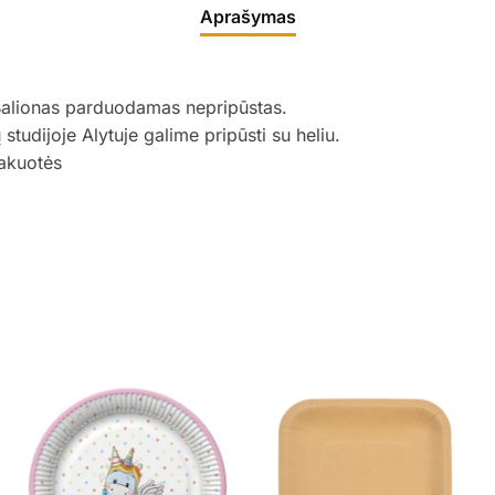
Aprašymas
Balionas parduodamas nepripūstas.
udijoje Alytuje galime pripūsti su heliu.
akuotės