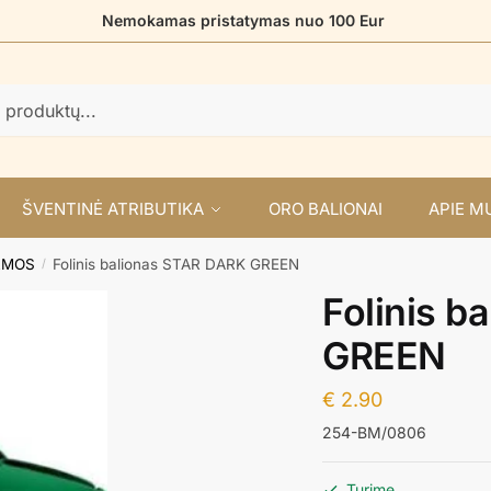
Nemokamas pristatymas nuo 100 Eur
ŠVENTINĖ ATRIBUTIKA
ORO BALIONAI
APIE M
RMOS
Folinis balionas STAR DARK GREEN
/
Folinis b
GREEN
€
2.90
254-BM/0806
Turime