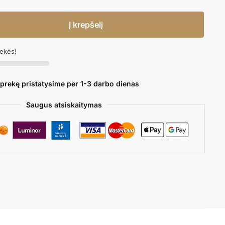
Į krepšelį
rekės!
 prekę pristatysime per 1-3 darbo dienas
Saugus atsiskaitymas