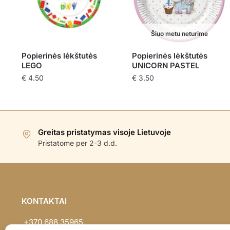
Šiuo metu neturime
Popierinės lėkštutės
Popierinės lėkštutės
LEGO
UNICORN PASTEL
€
4.50
€
3.50
Greitas pristatymas visoje Lietuvoje
Pristatome per 2-3 d.d.
KONTAKTAI
+370 688 35965