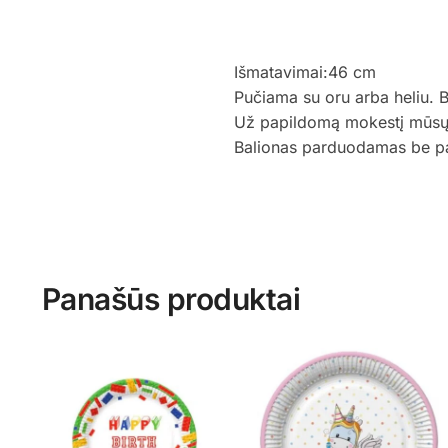
Išmatavimai:46 cm
Pučiama su oru arba heliu. 
Už papildomą mokestį mūsų st
Balionas parduodamas be p
Panašūs produktai