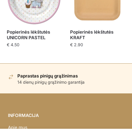
Popierinės lėkštutės
Popierinės lėkštutės
UNICORN PASTEL
KRAFT
€
4.50
€
2.90
Paprastas pinigų grąžinimas
14 dienų pinigų grąžinimo garantija
INFORMACIJA
Apie mus