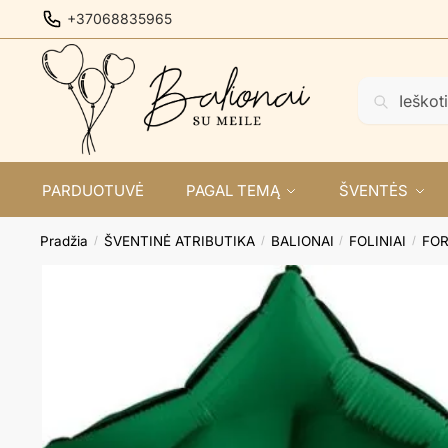
Skip
Skip
+37068835965
to
to
navigation
content
Ieškoti:
Ieškoti
PARDUOTUVĖ
PAGAL TEMĄ
ŠVENTĖS
Pradžia
ŠVENTINĖ ATRIBUTIKA
BALIONAI
FOLINIAI
FO
/
/
/
/