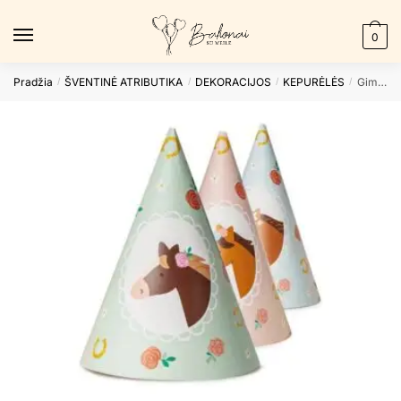
Skip
Skip
to
to
0
navigation
content
Pradžia
ŠVENTINĖ ATRIBUTIKA
DEKORACIJOS
KEPURĖLĖS
Gimtadienio kepurėlės HORSE
/
/
/
/