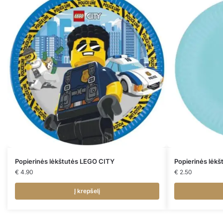
Popierinės lėkštutės LEGO CITY
Popierinės lėk
€
4.90
€
2.50
Į krepšelį