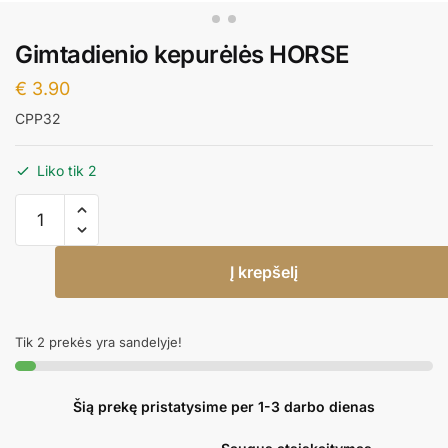
Gimtadienio kepurėlės HORSE
€
3.90
CPP32
Liko tik 2
produkto
kiekis:
Gimtadienio
Į krepšelį
kepurėlės
HORSE
Tik 2 prekės yra sandelyje!
Šią prekę pristatysime per 1-3 darbo dienas