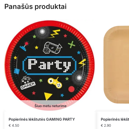
Panašūs produktai
Šiuo metu neturime
Popierinės lėkštutės GAMING PARTY
Popierinės lėk
€
4.50
€
2.90