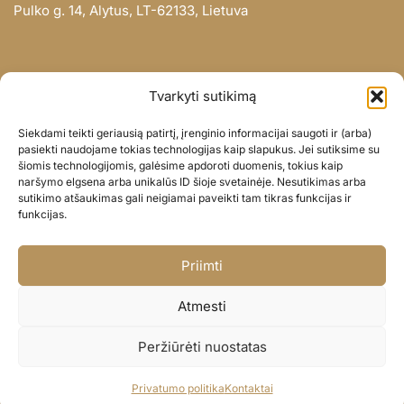
Pulko g. 14, Alytus, LT-62133, Lietuva
INFORMACIJA
Tvarkyti sutikimą
Apie mus
Siekdami teikti geriausią patirtį, įrenginio informacijai saugoti ir (arba)
Didmena
pasiekti naudojame tokias technologijas kaip slapukus. Jei sutiksime su
šiomis technologijomis, galėsime apdoroti duomenis, tokius kaip
Darbų portfolio
naršymo elgsena arba unikalūs ID šioje svetainėje. Nesutikimas arba
Privatumo politika
sutikimo atšaukimas gali neigiamai paveikti tam tikras funkcijas ir
funkcijas.
Parduotuvės politika
SOC. TINKLAI
Priimti
Facebook
Atmesti
Instagram
Peržiūrėti nuostatas
© BALIONAISUMEILE 2024
Privatumo politika
Kontaktai