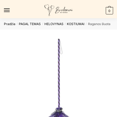
Skip
Skip
to
to
0
navigation
content
Pradžia
PAGAL TEMAS
HELOVYNAS
KOSTIUMAI
Raganos šluota
/
/
/
/