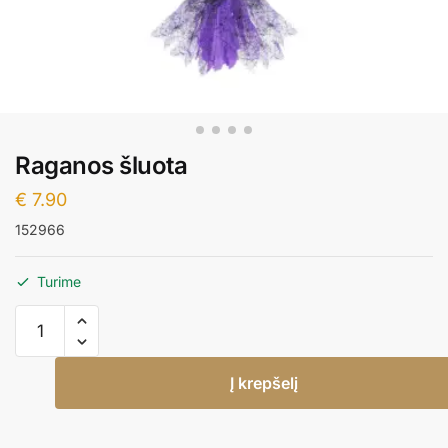
Raganos šluota
€
7.90
152966
Turime
produkto
kiekis:
Raganos
Į krepšelį
šluota