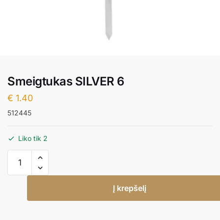
Smeigtukas SILVER 6
€
1.40
512445
Liko tik 2
produkto
kiekis:
Smeigtukas
Į krepšelį
SILVER
6