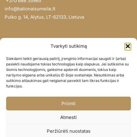
+370 688 35965
info@balionaisumeile.lt
Pulko g. 14, Alytus, LT-62133, Lietuva
INFORMACIJA
Tvarkyti sutikimą
Apie mus
Siekdami teikti geriausią patirtį, įrenginio informacijai saugoti ir (arba)
Didmena
pasiekti naudojame tokias technologijas kaip slapukus. Jei sutiksime su
šiomis technologijomis, galėsime apdoroti duomenis, tokius kaip
Darbų portfolio
naršymo elgsena arba unikalūs ID šioje svetainėje. Nesutikimas arba
Privatumo politika
sutikimo atšaukimas gali neigiamai paveikti tam tikras funkcijas ir
funkcijas.
Parduotuvės politika
SOC. TINKLAI
Priimti
Facebook
Atmesti
Instagram
Peržiūrėti nuostatas
© BALIONAISUMEILE 2024