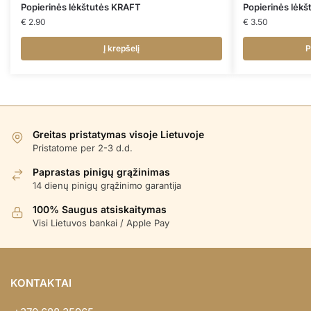
Popierinės lėkštutės KRAFT
Popierinės lėk
€
2.90
€
3.50
Į krepšelį
P
Greitas pristatymas visoje Lietuvoje
Pristatome per 2-3 d.d.
Paprastas pinigų grąžinimas
14 dienų pinigų grąžinimo garantija
100% Saugus atsiskaitymas
Visi Lietuvos bankai / Apple Pay
KONTAKTAI