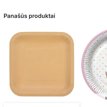
Panašūs produktai
Š