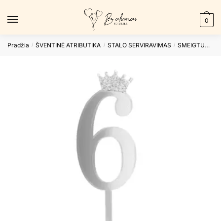
Skip
Skip
to
to
0
navigation
content
Pradžia
ŠVENTINĖ ATRIBUTIKA
STALO SERVIRAVIMAS
SMEIGTUKAI
/
/
/