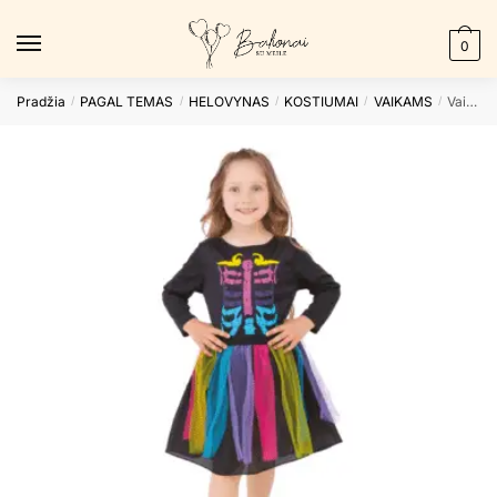
Skip
Skip
to
to
0
navigation
content
Pradžia
PAGAL TEMAS
HELOVYNAS
KOSTIUMAI
VAIKAMS
Vaikiškas kostiumas COLORFUL SKELETON S
/
/
/
/
/