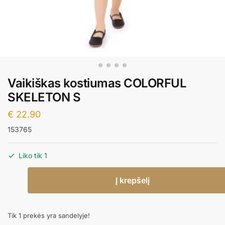
Vaikiškas kostiumas COLORFUL
SKELETON S
€
22.90
153765
Liko tik 1
produkto
Į krepšelį
kiekis:
Vaikiškas
kostiumas
Tik 1 prekės yra sandelyje!
COLORFUL