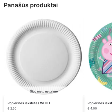
Panašūs produktai
Šiuo metu neturime
Popierinės lėkštutės WHITE
Popierinės lėkš
€
2.50
€
4.00