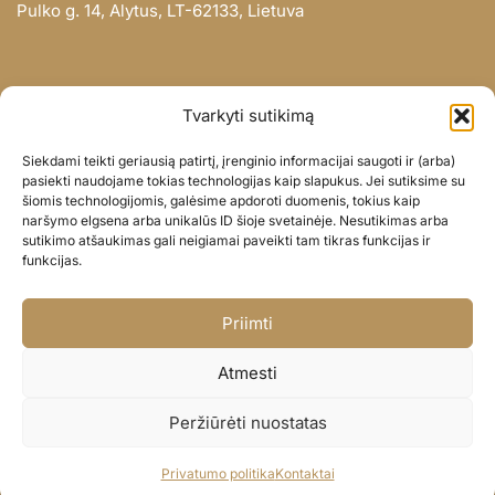
Pulko g. 14, Alytus, LT-62133, Lietuva
INFORMACIJA
Tvarkyti sutikimą
Apie mus
Siekdami teikti geriausią patirtį, įrenginio informacijai saugoti ir (arba)
Didmena
pasiekti naudojame tokias technologijas kaip slapukus. Jei sutiksime su
šiomis technologijomis, galėsime apdoroti duomenis, tokius kaip
Darbų portfolio
naršymo elgsena arba unikalūs ID šioje svetainėje. Nesutikimas arba
Privatumo politika
sutikimo atšaukimas gali neigiamai paveikti tam tikras funkcijas ir
funkcijas.
Parduotuvės politika
SOC. TINKLAI
Priimti
Facebook
Atmesti
Instagram
Peržiūrėti nuostatas
© BALIONAISUMEILE 2024
Privatumo politika
Kontaktai