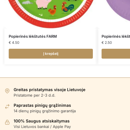
Popierinės lėkštutės FARM
Popierinės lėk
€
4.50
€
2.50
Į krepšelį
Greitas pristatymas visoje Lietuvoje
Pristatome per 2-3 d.d.
Paprastas pinigų grąžinimas
14 dienų pinigų grąžinimo garantija
100% Saugus atsiskaitymas
Visi Lietuvos bankai / Apple Pay