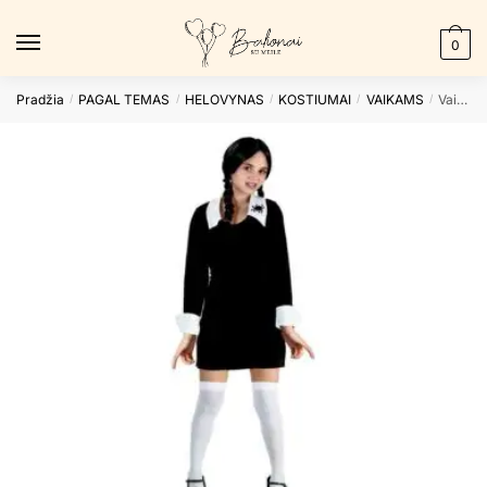
Skip
Skip
to
to
0
navigation
content
Pradžia
PAGAL TEMAS
HELOVYNAS
KOSTIUMAI
VAIKAMS
Vaikiškas kostiumas GOTHIC SCHOOLGIRL 120/130cm
/
/
/
/
/