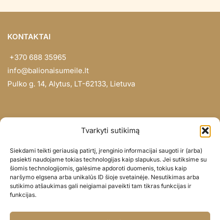
KONTAKTAI
+370 688 35965
info@balionaisumeile.lt
Pulko g. 14, Alytus, LT-62133, Lietuva
INFORMACIJA
Tvarkyti sutikimą
Apie mus
Siekdami teikti geriausią patirtį, įrenginio informacijai saugoti ir (arba)
Didmena
pasiekti naudojame tokias technologijas kaip slapukus. Jei sutiksime su
šiomis technologijomis, galėsime apdoroti duomenis, tokius kaip
Darbų portfolio
naršymo elgsena arba unikalūs ID šioje svetainėje. Nesutikimas arba
Privatumo politika
sutikimo atšaukimas gali neigiamai paveikti tam tikras funkcijas ir
funkcijas.
Parduotuvės politika
SOC. TINKLAI