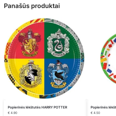
Panašūs produktai
Popierinės lėkštutės HARRY POTTER
Popierinės lėk
€
4.90
€
4.50