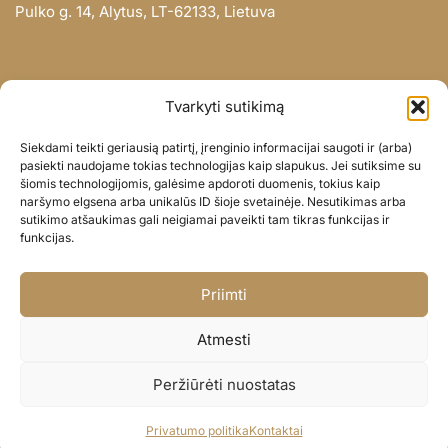
Pulko g. 14, Alytus, LT-62133, Lietuva
INFORMACIJA
Tvarkyti sutikimą
Apie mus
Siekdami teikti geriausią patirtį, įrenginio informacijai saugoti ir (arba)
Didmena
pasiekti naudojame tokias technologijas kaip slapukus. Jei sutiksime su
šiomis technologijomis, galėsime apdoroti duomenis, tokius kaip
Darbų portfolio
naršymo elgsena arba unikalūs ID šioje svetainėje. Nesutikimas arba
Privatumo politika
sutikimo atšaukimas gali neigiamai paveikti tam tikras funkcijas ir
funkcijas.
Parduotuvės politika
SOC. TINKLAI
Priimti
Facebook
Atmesti
Instagram
Peržiūrėti nuostatas
© BALIONAISUMEILE 2024
Privatumo politika
Kontaktai