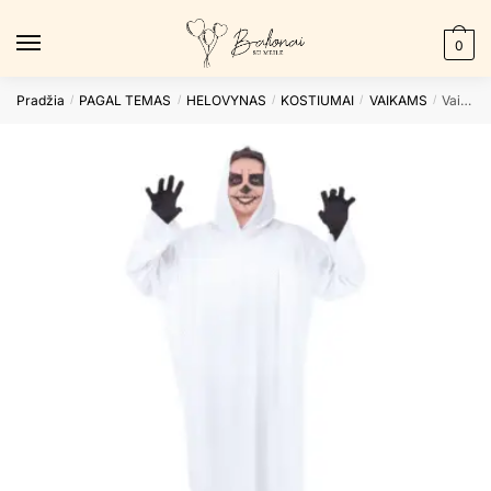
Skip
Skip
to
to
0
navigation
content
Pradžia
PAGAL TEMAS
HELOVYNAS
KOSTIUMAI
VAIKAMS
Vaikiškas kostiumas WHITE GHOST
/
/
/
/
/