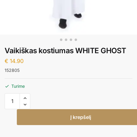
Vaikiškas kostiumas WHITE GHOST
€
14.90
152805
Turime
produkto
kiekis:
Vaikiškas
Į krepšelį
kostiumas
WHITE
GHOST