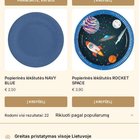
PRANEŠKITE, KAI BUS
Į KREPŠELĮ
Popierinės lėkštutės NAVY
Popierinės lėkštutės ROCKET
BLUE
SPACE
€
2.50
€
3.90
Į KREPŠELĮ
Į KREPŠELĮ
Rūšiuojama
Rodomi visi rezultatai: 22
pagal
populiarumą
Greitas pristatymas visoje Lietuvoje