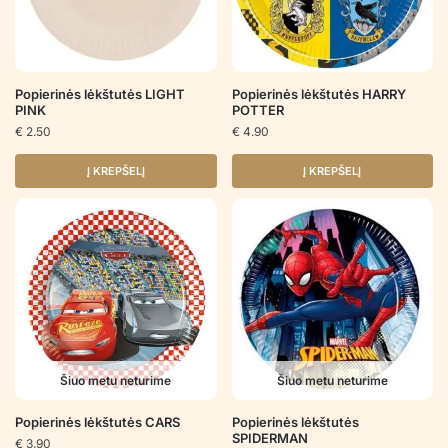
Popierinės lėkštutės LIGHT
Popierinės lėkštutės HARRY
PINK
POTTER
€
2.50
€
4.90
Į KREPŠELĮ
Į KREPŠELĮ
Šiuo metu neturime
Šiuo metu neturime
Popierinės lėkštutės CARS
Popierinės lėkštutės
SPIDERMAN
€
3.90