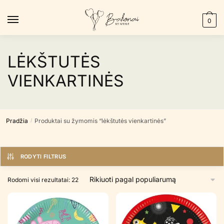
Skip
Skip
to
to
0
navigation
content
LĖKŠTUTĖS
VIENKARTINĖS
Pradžia
Produktai su žymomis “lėkštutės vienkartinės”
/
RODYTI FILTRUS
Rūšiuojama
Rodomi visi rezultatai: 22
pagal
populiarumą