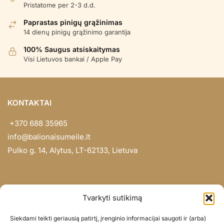
Pristatome per 2-3 d.d.
Paprastas pinigų grąžinimas
14 dienų pinigų grąžinimo garantija
100% Saugus atsiskaitymas
Visi Lietuvos bankai / Apple Pay
KONTAKTAI
+370 688 35965
info@balionaisumeile.lt
Pulko g. 14, Alytus, LT-62133, Lietuva
INFORMACIJA
Tvarkyti sutikimą
Apie mus
Siekdami teikti geriausią patirtį, įrenginio informacijai saugoti ir (arba)