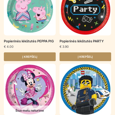
Popierinės lėkštutės PEPPA PIG
Popierinės lėkštutės PARTY
€
4.00
€
3.90
Į KREPŠELĮ
Į KREPŠELĮ
Šiuo metu neturime