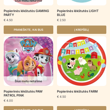
Šiuo metu neturime
Popierinės lėkštutės GAMING
Popierinės lėkštutės LIGHT
PARTY
BLUE
€
4.50
€
2.50
PRANEŠKITE, KAI BUS
Į KREPŠELĮ
Šiuo metu neturime
Popierinės lėkštutės PAW
Popierinės lėkštutės FARM
PATROL PINK
€
4.50
€
4.00