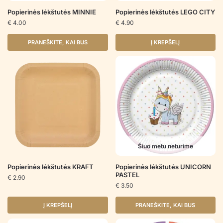
Popierinės lėkštutės MINNIE
Popierinės lėkštutės LEGO CITY
€
4.00
€
4.90
PRANEŠKITE, KAI BUS
Į KREPŠELĮ
Šiuo metu neturime
Popierinės lėkštutės KRAFT
Popierinės lėkštutės UNICORN
PASTEL
€
2.90
€
3.50
Į KREPŠELĮ
PRANEŠKITE, KAI BUS