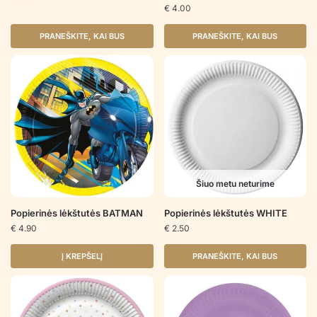
€
4.00
PRANEŠKITE, KAI BUS
PRANEŠKITE, KAI BUS
Šiuo metu neturime
Popierinės lėkštutės BATMAN
Popierinės lėkštutės WHITE
€
4.90
€
2.50
Į KREPŠELĮ
PRANEŠKITE, KAI BUS